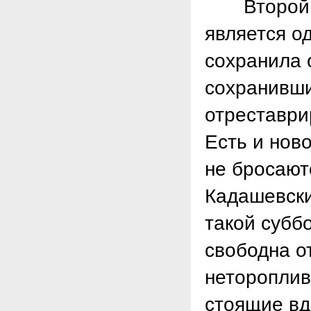
Второй Ка
является о
сохранила 
сохранивши
отреставри
Есть и нов
не бросают
Кадашевски
такой суббо
свободна о
нетороплив
стоящие вд