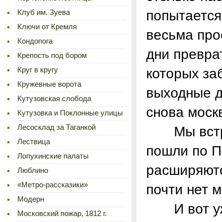
попытается
Клуб им. Зуева
Ключи от Кремля
весьма про
Кондопога
дни превра
Крепость под бором
которых за
Круг в кругу
Кружевные ворота
выходные д
Кутузовская слобода
снова моск
Кутузовка и Поклонные улицы
Лесосклад за Таганкой
Мы встрет
Лествица
пошли по П
Лопухинские палаты
расширяютс
Люблино
«Метро-рассказики»
почти нет 
Модерн
И вот уже 
Московский пожар, 1812 г.