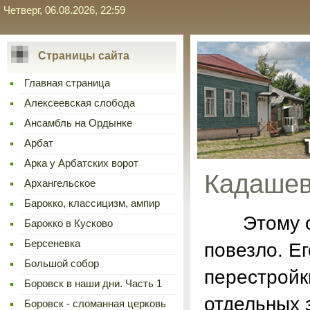
Четверг, 06.08.2026, 22:59
Страницы сайта
Главная страница
Алексеевская слобода
Ансамбль на Ордынке
Арбат
Арка у Арбатских ворот
Кадашев
Архангельское
Барокко, классицизм, ампир
Этому ста
Барокко в Кусково
Берсеневка
повезло. Е
Большой собор
перестройк
Боровск в наши дни. Часть 1
отдельных 
Боровск - сломанная церковь