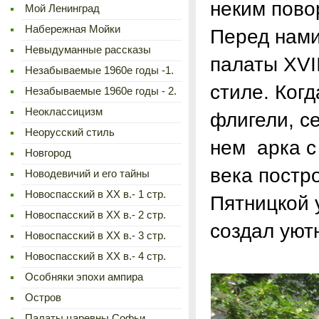
неким пово
Мой Ленинград
Набережная Мойки
Перед нами
Невыдуманные рассказы
палаты XVII
Незабываемые 1960е годы -1.
стиле. Ког
Незабываемые 1960е годы - 2.
Неоклассицизм
флигели, с
Неорусский стиль
нем арка с
Новгород
века постр
Новодевичий и его тайны
Новоспасский в XX в.- 1 стр.
Пятницкой 
Новоспасский в XX в.- 2 стр.
создал уют
Новоспасский в XX в.- 3 стр.
Новоспасский в XX в.- 4 стр.
Особняки эпохи ампира
Остров
Палаты царевны Софьи