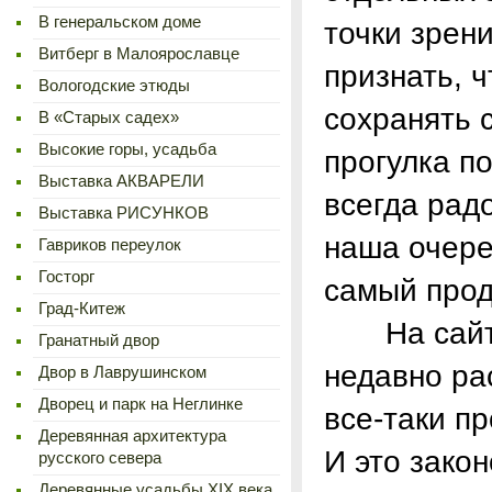
В генеральском доме
точки зрен
Витберг в Малоярославце
признать, 
Вологодские этюды
сохранять 
В «Старых садех»
Высокие горы, усадьба
прогулка п
Выставка АКВАРЕЛИ
всегда рад
Выставка РИСУНКОВ
наша очере
Гавриков переулок
Госторг
самый прод
Град-Китеж
На сайте 
Гранатный двор
недавно ра
Двор в Лаврушинском
Дворец и парк на Неглинке
все-таки п
Деревянная архитектура
И это зако
русского севера
Деревянные усадьбы XIX века