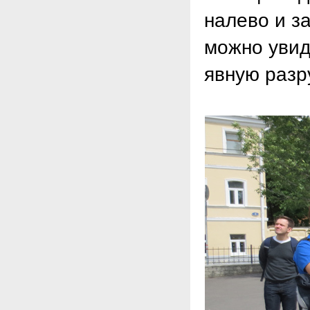
налево и з
можно увид
явную разр