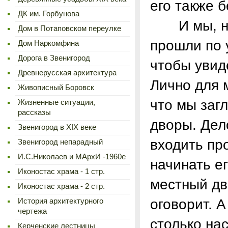
его также б
ДК им. Горбунова
И мы, неб
Дом в Потаповском переулке
прошли по 
Дом Наркомфина
Дорога в Звенигород
чтобы увид
Древнерусская архитектура
Лично для 
Живописный Боровск
что мы заг
Жизненные ситуации,
рассказы
дворы. Дело
Звенигород в XIX веке
входить про
Звенигород непарадный
И.С.Николаев и МАрхИ -1960е
начинать е
Иконостас храма - 1 стр.
местный дв
Иконостас храма - 2 стр.
оговорит. 
История архитектурного
чертежа
столько нас
Керченские лестницы