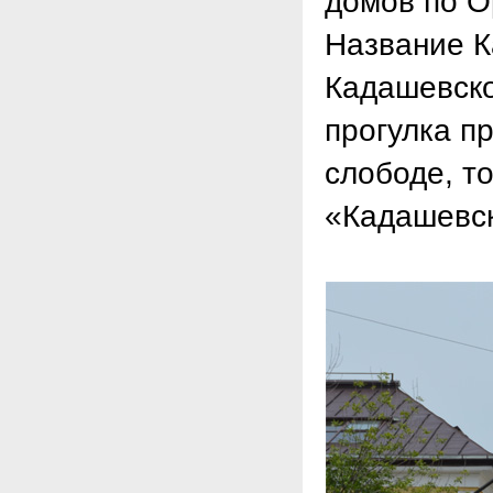
домов по О
Название К
Кадашевско
прогулка п
слободе, т
«Кадашевск