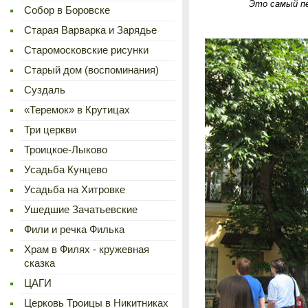
Это самый пе
Cобор в Боровске
Старая Варварка и Зарядье
Старомосковские рисунки
Старый дом (воспоминания)
Суздаль
«Теремок» в Крутицах
Три церкви
Троицкое-Лыково
Усадьба Кунцево
Усадьба на Хитровке
Ушедшие Зачатьевские
Фили и речка Филька
Храм в Филях - кружевная
сказка
ЦАГИ
Церковь Троицы в Никитниках