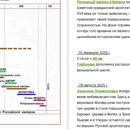
Потешный дворец в Кремле
ка
памятник гражданской архитек
XVII
века не только живописен, 
привлекает своей первоначаль
сохранностью. На фоне огромн
потерь того времени он являет
ценнейшим историческим здан
- 01 февраля 2026 г.
Статья о
ДК им
Г
орбунова
дополнена рассказо
музыкальной школе.
- 28 августа 2025 г.
Западное Подмосковье
всегда
моим любимым местом. Здесь в
верховьях Москва-реки постро
три церкви в стиле Нарышкинск
барокко. Церкви в Филях, в Трои
Лыкове и в Уборах остаются од
из вершин Русской архитектур