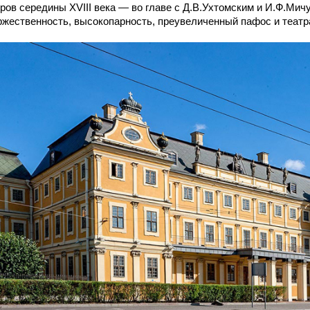
ров середины XVIII века — во главе с Д.В.Ухтомским и И.Ф.Ми
оржественность, высокопарность, преувеличенный пафос и театр