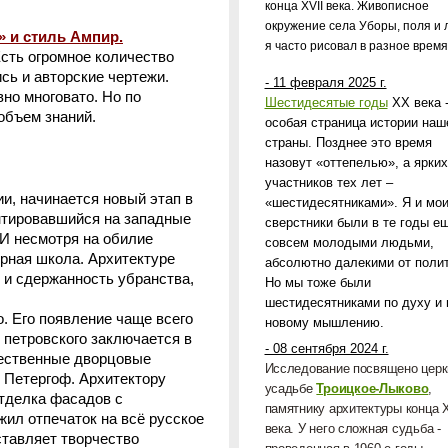
конца
XVII
века. Живописное
окружение села Уборы, поля и л
» и стиль Ампир.
я часто рисовал в разное время
Есть огромное количество
сь и авторские чертежи.
- 11 февраля 2025 г.
вно многовато. Но по
Шестидесятые годы
ХХ века 
объем знаний.
особая страница истории наш
страны. Позднее это время
назовут «оттепелью», а ярких
участников тех лет –
, начинается новый этап в
«шестидесятниками». Я и мо
ентировавшийся на западные
сверстники были в те годы е
И несмотря на обилие
совсем молодыми людьми,
урная школа. Архитектуре
абсолютно далекими от полит
 и сдержанность убранства,
Но мы тоже были
шестидесятниками по духу и 
. Его появление чаще всего
новому мышлению.
 петровского заключается в
- 08 сентября 2024 г.
чественные дворцовые
Исследование посвящено церк
, Петергоф. Архитектору
усадьбе
Троицкое-Лыково
,
тделка фасадов с
памятнику архитектуры конца
ил отпечаток на всё русское
века. У него сложная судьба -
ставляет творчество