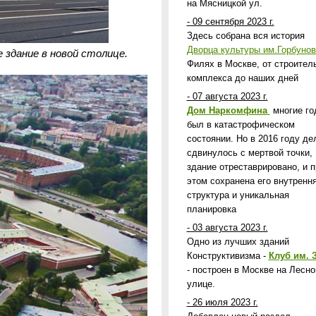
на Мясницкой ул.
- 09 сентября 2023 г.
Здесь собрана вся история
Дворца культуры им.Горбунов
 здание в новой столице.
Филях в Москве, от строител
комплекса до наших дней
- 07 августа 2023 г.
Дом Наркомфина
многие го
был в катастрофическом
состоянии. Но в 2016 году де
сдвинулось с мертвой точки,
здание отреставрировано, и п
этом сохранена его внутренн
структура и уникальная
планировка
- 03 августа 2023 г.
Одно из лучших зданий
Конструктивизма -
Клуб им. 
- построен в Москве на Лесно
улице.
- 26 июля 2023 г.