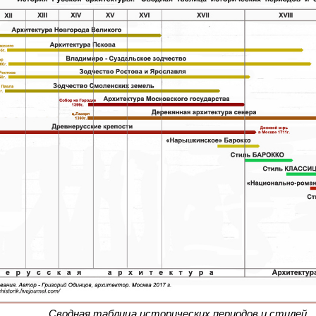
Сводная таблица исторических периодов и стилей