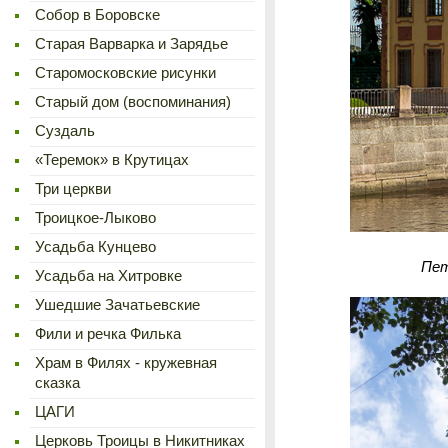
Cобор в Боровске
Старая Варварка и Зарядье
Старомосковские рисунки
Старый дом (воспоминания)
Суздаль
«Теремок» в Крутицах
Три церкви
Троицкое-Лыково
Усадьба Кунцево
Пет
Усадьба на Хитровке
Ушедшие Зачатьевские
Фили и речка Филька
Храм в Филях - кружевная
сказка
ЦАГИ
Церковь Троицы в Никитниках