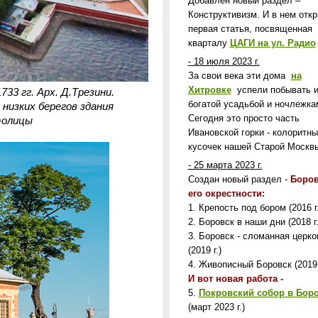
Добавлен новый раздел –
Конструктивизм. И в нем отк
первая статья, посвященная
кварталу
ЦАГИ на ул. Радио
- 18 июля 2023 г.
За свои века эти дома
на
Хитровке
успели побывать 
33 гг. Арх. Д.Трезини.
богатой усадьбой и ночлежка
низких берегов здания
Сегодня это просто часть
толицы
Ивановской горки - колоритны
кусочек нашей Старой Москв
- 25 марта 2023 г.
Создан новый раздел -
Боров
его окрестности:
1. Крепость под бором (2016 г.
2. Боровск в наши дни (2018 г.
3. Боровск - сломанная церко
(2019 г.)
4. Живописный Боровск (2019 
И вот новая работа -
5.
Покровский собор в Бор
(март 2023 г.)