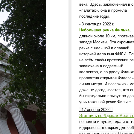
века. Здесь, заключенная в с
«палатах», она и прожила
последние годы.
- 3 сентября 2022 г.
Небольшая речка Филька
,
длиной около 10 км, протекае
западе Москвы. Эта скромна
речка с большой и славной
историей дала имя ФИЛИ. По
на всём своём протяжении ре
заключёна в подземный
коллектор, а по руслу Фильк
проложена открытая Филевск
линия метро. И пассажиры м
даже не догадывается, что он
бы виртуально плывут по дав
уничтоженной речке Фильке.
- 17 апреля 2022 г.
Этот путь по берегам Москва
по полям и лугам, вдали от г
и деревень, я открыл для себ
шестидесятые годы. Пешком 