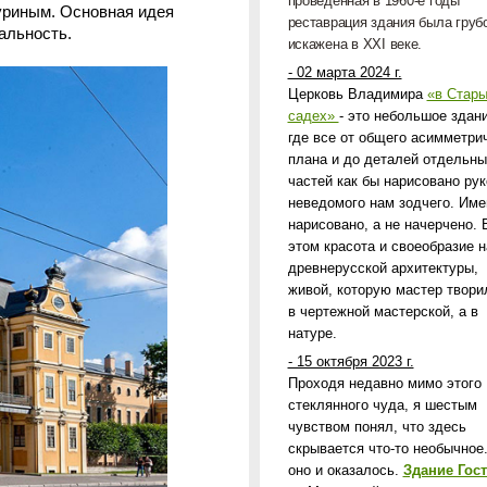
проведенная в 1960-е годы
чуриным. Основная идея
реставрация здания была груб
альность.
искажена в
XXI
веке.
- 02 марта 2024 г.
Церковь Владимира
«в Стар
садех»
- это небольшое здани
где все от общего асимметри
плана и до деталей отдельны
частей как бы нарисовано рук
неведомого нам зодчего. Име
нарисовано, а не начерчено. 
этом красота и своеобразие 
древнерусской архитектуры,
живой, которую мастер твори
в чертежной мастерской, а в
натуре.
- 15 октября 2023 г.
Проходя недавно мимо этого
стеклянного чуда, я шестым
чувством понял, что здесь
скрывается что-то необычное.
оно и оказалось.
Здание Гост