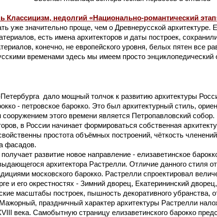
ль Классицизм, недолгий
«Национально-романтический этап
ть уже значительно проще, чем о Древнерусской архитектуре. 
териалов, есть имена архитекторов и даты построек, сохранили
ериалов, конечно, не европейского уровня, белых пятен все ра
усскими временами здесь мы имеем просто энциклопедический 
ербурга дало мощный толчок к развитию архитектуры России
рокко - петровское барокко. Это был архитектурный стиль, ори
 сооружением этого времени является Петропавловский собор. 
оров, в России начинает формироваться собственная архитект
свойственны простота объёмных построений, чёткость членений
а фасадов.
лучает развитие новое направление - елизаветинское барокко
ыдающегося архитектора Растрелли. Отличие данного стиля от
радициями московского барокко. Растрелли спроектировал вели
ге и его окрестностях - Зимний дворец, Екатерининский дворец
ские масштабы построек, пышность декоративного убранства, о
 Мажорный, праздничный характер архитектуры Растрелли налож
VIII века. Самобытную страницу елизаветинского барокко пред