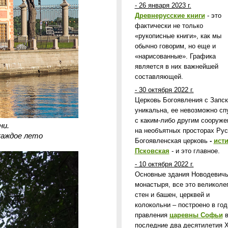
- 26 января 2023 г.
Древнерусские книги
- это
фактически не только
«рукописные книги», как мы
обычно говорим, но еще и
«нарисованные». Графика
является в них важнейшей
составляющей.
- 30 октября 2022 г.
Церковь Богоявления с Запс
уникальна, ее невозможно сп
с каким-либо другим сооруж
ни.
на необъятных просторах Рус
каждое лето
Богоявленская церковь
-
ист
Псковская
- и это главное.
- 10 октября 2022 г.
Основные здания Новодевичь
монастыря, все это великоле
стен и башен, церквей и
колокольни – построено в го
правления
царевны Софьи
последние два десятилетия X