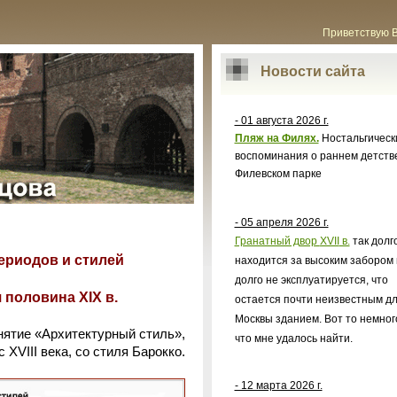
Приветствую 
Новости сайта
- 01 августа 2026 г.
Пляж на Филях.
Ностальгическ
воспоминания о раннем детств
Филевском парке
- 05 апреля 2026 г.
Гранатный двор
XVII
в.
так долг
ериодов и стилей
находится за высоким забором 
долго не эксплуатируется, что
 половина XIX в.
остается почти неизвестным д
Москвы зданием. Вот то немног
нятие «Архитектурный стиль»,
что мне удалось найти.
 XVIII века, со стиля Барокко.
- 12 марта 2026 г.