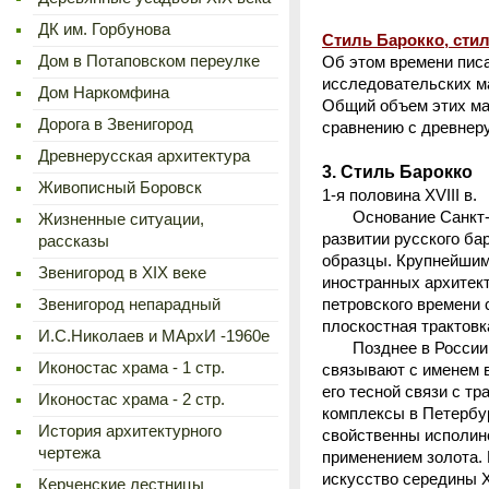
ДК им. Горбунова
Стиль Барокко, сти
Дом в Потаповском переулке
Об этом времени писа
исследовательских ма
Дом Наркомфина
Общий объем этих мат
Дорога в Звенигород
сравнению с древнер
Древнерусская архитектура
3. Стиль Барокко
Живописный Боровск
1-я половина XVIII в.
Основание Санкт-Пет
Жизненные ситуации,
развитии русского ба
рассказы
образцы. Крупнейшим
Звенигород в XIX веке
иностранных архитект
Звенигород непарадный
петровского времени 
плоскостная трактовк
И.С.Николаев и МАрхИ -1960е
Позднее в России по
Иконостас храма - 1 стр.
связывают с именем в
его тесной связи с т
Иконостас храма - 2 стр.
комплексы в Петербур
История архитектурного
свойственны исполин
чертежа
применением золота.
искусство середины X
Керченские лестницы