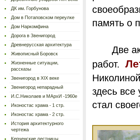
своеобраз
ДК им. Горбунова
Дом в Потаповском переулке
память о п
Дом Наркомфина
Дорога в Звенигород
Древнерусская архитектура
Две аква
Живописный Боровск
Ле
работ.
Жизненные ситуации,
рассказы
Николиной
Звенигород в XIX веке
Звенигород непарадный
здесь все 
И.С.Николаев и МАрхИ -1960е
стал своег
Иконостас храма - 1 стр.
Иконостас храма - 2 стр.
История архитектурного
чертежа
Керченские лестницы