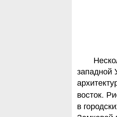
Несколько
западной 
архитектур
восток. Р
в городски