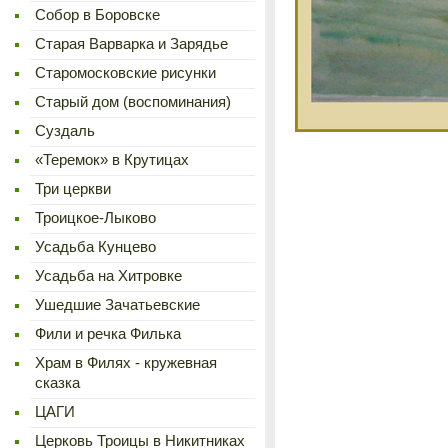
Cобор в Боровске
Старая Варварка и Зарядье
Старомосковские рисунки
Старый дом (воспоминания)
Суздаль
«Теремок» в Крутицах
Три церкви
Троицкое-Лыково
Усадьба Кунцево
Усадьба на Хитровке
Ушедшие Зачатьевские
Фили и речка Филька
Храм в Филях - кружевная
сказка
ЦАГИ
Церковь Троицы в Никитниках