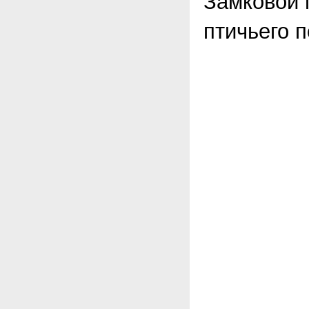
Замковой г
птичьего п