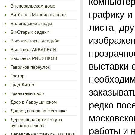
компьютер
В генеральском доме
графику и
Витберг в Малоярославце
Вологодские этюды
листа, др
В «Старых садех»
изображен
Высокие горы, усадьба
Выставка АКВАРЕЛИ
прозрачно
Выставка РИСУНКОВ
выставки 
Гавриков переулок
Госторг
необходим
Град-Китеж
заказывать
Гранатный двор
Двор в Лаврушинском
редко пос
Дворец и парк на Неглинке
московско
Деревянная архитектура
русского севера
работы и 
Деревянные усадьбы XIX века