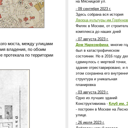
на Мясницкой ул.
- 09 сентября 2023 г.
Здесь собрана вся история
Дворца культуры им.Горбунов
Филях в Москве, от строител
комплекса до наших дней
- 07 августа 2023 г.
цкого моста, между улицами
Дом Наркомфина
многие го
рия владения, по обоим
был в катастрофическом
те протекала по территории
состоянии. Но в 2016 году де
сдвинулось с мертвой точки,
здание отреставрировано, и п
этом сохранена его внутренн
структура и уникальная
планировка
- 03 августа 2023 г.
Одно из лучших зданий
Конструктивизма -
Клуб им. 
- построен в Москве на Лесно
улице.
- 26 июля 2023 г.