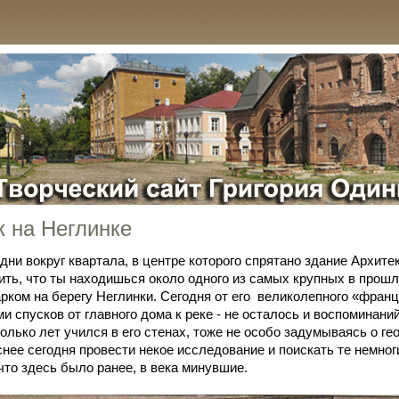
к на Неглинке
дни вокруг квартала, в центре которого спрятано здание Архитек
ть, что ты находишься около одного из самых крупных в прош
рком на берегу Неглинки. Сегодня от его великолепного «франц
и спусков от главного дома к реке - не осталось и воспоминани
колько лет учился в его стенах, тоже не особо задумываясь о ге
снее сегодня провести некое исследование и поискать те немно
что здесь было ранее, в века минувшие.