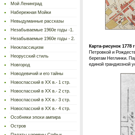
Мой Ленинград
Набережная Мойки
Невыдуманные рассказы
Незабываемые 1960е годы -1.
Незабываемые 1960е годы - 2.
Карта-рисунок 1778 
Неоклассицизм
Петровкой и Рождеств
Неорусский стиль
берегам Неглинки. Па
единой грандиозной 
Новгород
Новодевичий и его тайны
Новоспасский в XX в.- 1 стр.
Новоспасский в XX в.- 2 стр.
Новоспасский в XX в.- 3 стр.
Новоспасский в XX в.- 4 стр.
Особняки эпохи ампира
Остров
Палаты царевны Софьи