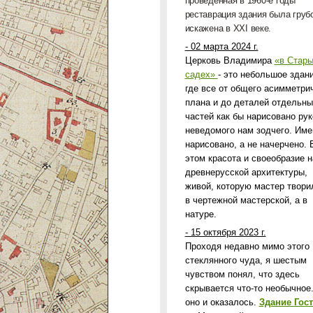
проведенная в 1960-е годы
реставрация здания была груб
искажена в
XXI
веке.
- 02 марта 2024 г.
Церковь Владимира
«в Стар
садех»
- это небольшое здани
где все от общего асимметри
плана и до деталей отдельны
частей как бы нарисовано рук
неведомого нам зодчего. Име
нарисовано, а не начерчено. 
этом красота и своеобразие 
древнерусской архитектуры,
живой, которую мастер твори
в чертежной мастерской, а в
натуре.
- 15 октября 2023 г.
Проходя недавно мимо этого
стеклянного чуда, я шестым
чувством понял, что здесь
скрывается что-то необычное.
оно и оказалось.
Здание Гост