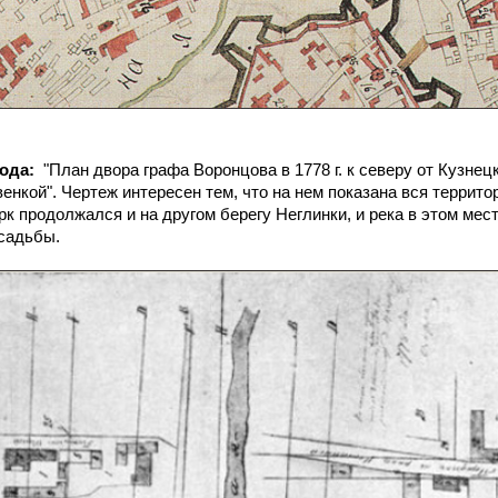
года:
"План двора графа Воронцова в 1778 г. к северу от Кузне
енкой". Чертеж интересен тем, что на нем показана вся террито
рк продолжался и на другом берегу Неглинки, и река в этом мес
усадьбы.