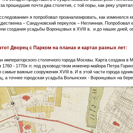
за прошедшие почти два столетия, с той поры, как реку упрятал
следовании» я попробовал проанализировать, как изменялся кв
дественка – Сандуновский переулок – Неглинная. Попробовал е
ни создания усадьбы Воронцовых в XVIII в. и до наших дней, о
этот Дворец с Парком на планах и картах разных лет:
 императорского столичного города Москвы. Карта создана в М
 1760 - 1770х гг. под руководством инженер-майора Петра Горих
 самые важные сооружения XVIII в. И в этой части города одни
, а точнее городская усадьба Волынских - Воронцовых на бере