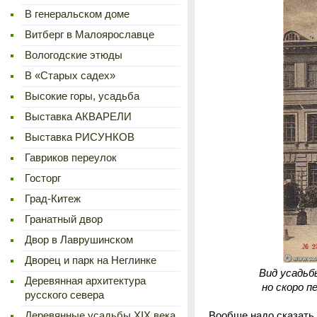
В генеральском доме
Витберг в Малоярославце
Вологодские этюды
В «Старых садех»
Высокие горы, усадьба
Выставка АКВАРЕЛИ
Выставка РИСУНКОВ
Гавриков переулок
Госторг
Град-Китеж
Гранатный двор
Двор в Лаврушинском
Дворец и парк на Неглинке
Вид усадьб
Деревянная архитектура
но скоро 
русского севера
Вообще надо сказать,
Деревянные усадьбы XIX века