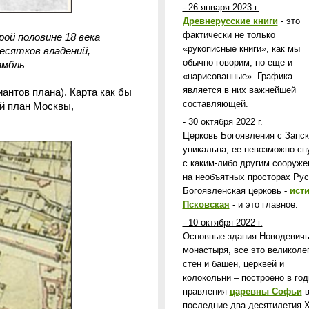
- 26 января 2023 г.
Древнерусские книги
- это
фактически не только
рой половине 18 века
«рукописные книги», как мы
есятков владений,
обычно говорим, но еще и
амбль
«нарисованные». Графика
является в них важнейшей
антов плана). Карта как бы
составляющей.
ий план Москвы,
- 30 октября 2022 г.
Церковь Богоявления с Запс
уникальна, ее невозможно сп
с каким-либо другим сооруж
на необъятных просторах Рус
Богоявленская церковь
-
ист
Псковская
- и это главное.
- 10 октября 2022 г.
Основные здания Новодевичь
монастыря, все это великоле
стен и башен, церквей и
колокольни – построено в го
правления
царевны Софьи
последние два десятилетия X