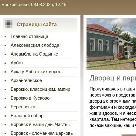
Воскресенье, 09.08.2026, 12:46
Страницы сайта
Главная страница
Алексеевская слобода
Ансамбль на Ордынке
Арбат
Арка у Арбатских ворот
Дворец и пар
Архангельское
Прогуливаясь в наши 
Барокко, классицизм, ампир
невозможно представи
Барокко в Кусково
дворца с огромным па
Берсеневка
фонтанами и каскадам
жив и здоров, и я нес
Большой собор
квартала. Тем интере
Боровск в наши дни. Часть 1
показывающие, как и 
Боровск - сломанная церковь