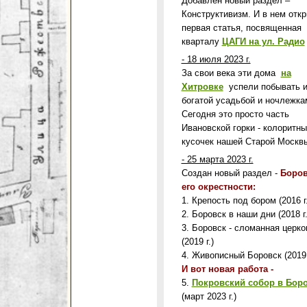
Добавлен новый раздел –
Конструктивизм. И в нем отк
первая статья, посвященная
кварталу
ЦАГИ на ул. Радио
- 18 июля 2023 г.
За свои века эти дома
на
Хитровке
успели побывать 
богатой усадьбой и ночлежка
Сегодня это просто часть
Ивановской горки - колоритны
кусочек нашей Старой Москв
- 25 марта 2023 г.
Создан новый раздел -
Боров
его окрестности:
1. Крепость под бором (2016 г.
2. Боровск в наши дни (2018 г.
3. Боровск - сломанная церко
(2019 г.)
4. Живописный Боровск (2019 
И вот новая работа -
5.
Покровский собор в Бор
(март 2023 г.)