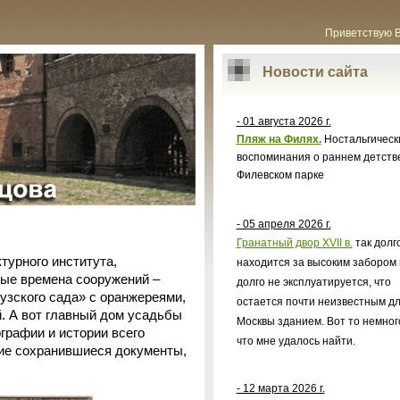
Приветствую 
Новости сайта
- 01 августа 2026 г.
Пляж на Филях.
Ностальгическ
воспоминания о раннем детств
Филевском парке
- 05 апреля 2026 г.
Гранатный двор
XVII
в.
так долг
турного института,
находится за высоким забором 
лые времена сооружений –
долго не эксплуатируется, что
узского сада» с оранжереями,
остается почти неизвестным д
й. А вот главный дом усадьбы
Москвы зданием. Вот то немног
ографии и истории всего
что мне удалось найти.
гие сохранившиеся документы,
- 12 марта 2026 г.