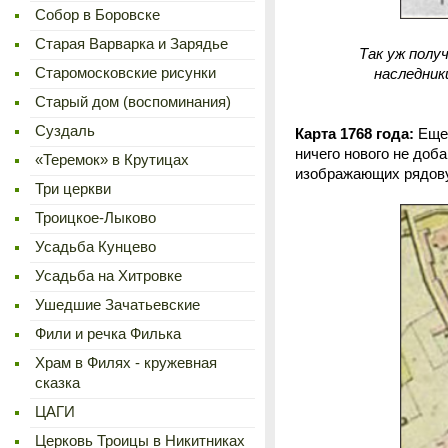
Cобор в Боровске
Старая Варварка и Зарядье
Так уж полу
Старомосковские рисунки
наследник
Старый дом (воспоминания)
Суздаль
Карта 1768 года:
Еще 
ничего нового не доб
«Теремок» в Крутицах
изображающих рядову
Три церкви
Троицкое-Лыково
Усадьба Кунцево
Усадьба на Хитровке
Ушедшие Зачатьевские
Фили и речка Филька
Храм в Филях - кружевная
сказка
ЦАГИ
Церковь Троицы в Никитниках