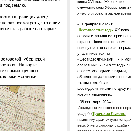
конца
XVII
века. Живописное
и под землю.
окружение села Уборы, поля и л
я часто рисовал в разное время
артал в границах улиц:
ще раз посмотреть, что с ним
- 11 февраля 2025 г.
пираясь в работе на старые
Шестидесятые годы
ХХ века 
особая страница истории наш
страны. Позднее это время
назовут «оттепелью», а ярких
участников тех лет –
осковской губернской
«шестидесятниками». Я и мо
востова. На карте
сверстники были в те годы е
м из самых крупных
совсем молодыми людьми,
гах реки Неглинки.
абсолютно далекими от полит
Но мы тоже были
шестидесятниками по духу и 
новому мышлению.
- 08 сентября 2024 г.
Исследование посвящено церк
усадьбе
Троицкое-Лыково
,
памятнику архитектуры конца
века. У него сложная судьба -