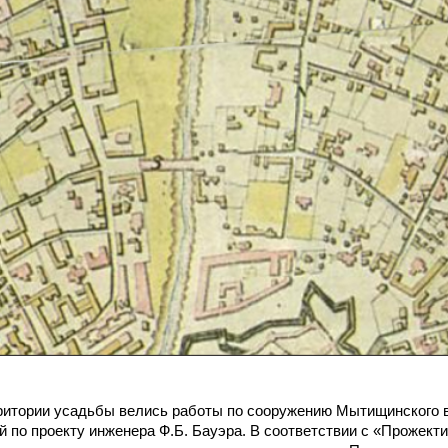
рритории усадьбы велись работы по сооружению Мытищинского 
й по проекту инженера Ф.Б. Бауэра. В соответствии с «Проже