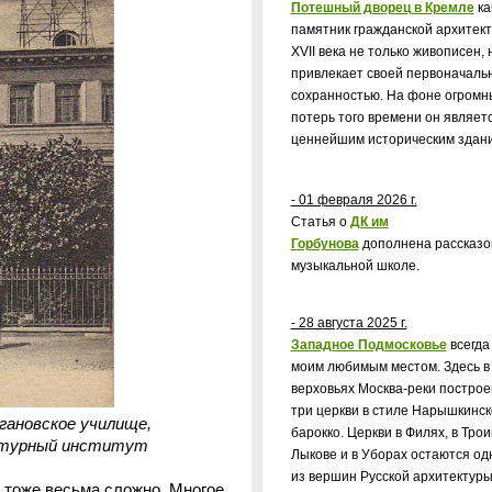
Потешный дворец в Кремле
ка
памятник гражданской архитек
XVII
века не только живописен, 
привлекает своей первоначаль
сохранностью. На фоне огромн
потерь того времени он являет
ценнейшим историческим здан
- 01 февраля 2026 г.
Статья о
ДК им
Г
орбунова
дополнена рассказо
музыкальной школе.
- 28 августа 2025 г.
Западное Подмосковье
всегда
моим любимым местом. Здесь в
верховьях Москва-реки постро
три церкви в стиле Нарышкинск
гановское училище,
барокко. Церкви в Филях, в Трои
ектурный институт
Лыкове и в Уборах остаются од
из вершин Русской архитектур
и тоже весьма сложно. Многое