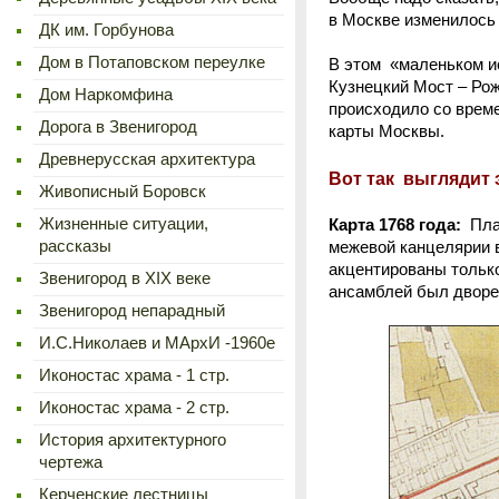
в Москве изменилось 
ДК им. Горбунова
Дом в Потаповском переулке
В этом «маленьком ис
Кузнецкий Мост – Рож
Дом Наркомфина
происходило со време
Дорога в Звенигород
карты Москвы.
Древнерусская архитектура
Вот так выглядит 
Живописный Боровск
Жизненные ситуации,
Карта 1768 года:
План
рассказы
межевой канцелярии в
акцентированы только
Звенигород в XIX веке
ансамблей был дворец
Звенигород непарадный
И.С.Николаев и МАрхИ -1960е
Иконостас храма - 1 стр.
Иконостас храма - 2 стр.
История архитектурного
чертежа
Керченские лестницы