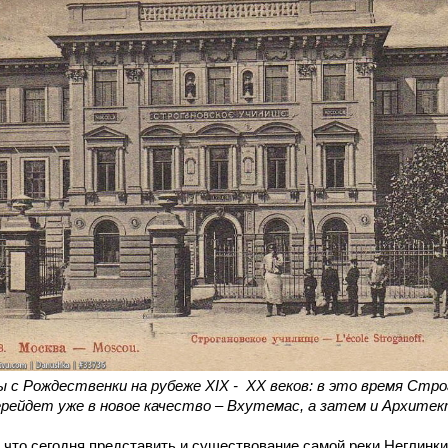
ы с Рождественки на рубеже XIX - XX веков: в это время Стро
перейдет уже в новое качество – Вхутемас, а затем и Архит
 что сегодня представить и существование самой реки Неглинк