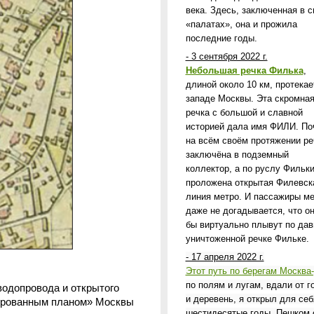
века. Здесь, заключенная в с
«палатах», она и прожила
последние годы.
- 3 сентября 2022 г.
Небольшая речка Филька
,
длиной около 10 км, протекае
западе Москвы. Эта скромна
речка с большой и славной
историей дала имя ФИЛИ. По
на всём своём протяжении ре
заключёна в подземный
коллектор, а по руслу Фильк
проложена открытая Филевск
линия метро. И пассажиры м
даже не догадывается, что он
бы виртуально плывут по дав
уничтоженной речке Фильке.
- 17 апреля 2022 г.
Этот путь по берегам Москва
по полям и лугам, вдали от г
водопровода и открытого
и деревень, я открыл для себ
ктированным планом» Москвы
шестидесятые годы. Пешком 