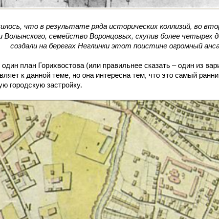
чилось, что в результате ряда исторических коллизий, во вто
и Волынского, семейство Воронцовых, скупив более четырех д
создали на берегах Неглинки этот поистине огромный анс
один план Горихвостова (или правильнее сказать – один из вари
авляет к данной теме, но она интересна тем, что это самый ранн
ю городскую застройку.