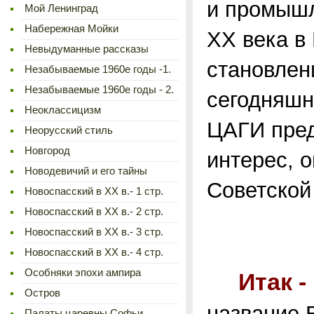
и промышл
Мой Ленинград
Набережная Мойки
XX века в
Невыдуманные рассказы
становлен
Незабываемые 1960е годы -1.
Незабываемые 1960е годы - 2.
сегодняшн
Неоклассицизм
ЦАГИ пред
Неорусский стиль
Новгород
интерес, 
Новодевичий и его тайны
Советской
Новоспасский в XX в.- 1 стр.
Новоспасский в XX в.- 2 стр.
Новоспасский в XX в.- 3 стр.
Новоспасский в XX в.- 4 стр.
Особняки эпохи ампира
Итак - 
Остров
название 
Палаты царевны Софьи