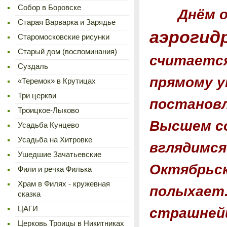
Cобор в Боровске
Днём 
Старая Варварка и Зарядье
аэрогид
Старомосковские рисунки
Старый дом (воспоминания)
считается
Суздаль
прямому у
«Теремок» в Крутицах
Три церкви
постановл
Троицкое-Лыково
Высшем со
Усадьба Кунцево
Усадьба на Хитровке
вглядимся
Ушедшие Зачатьевские
Октябрьск
Фили и речка Филька
Храм в Филях - кружевная
полыхает.
сказка
ЦАГИ
страшнейш
Церковь Троицы в Никитниках