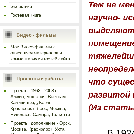
Тем не ме
Эклектика
научно- и
Гостевая книга
выделяютс
Видео - фильмы
помещение
Мои Видео-фильмы с
описанием материалов и
тяжелейше
комментариями гостей сайта
неопредел
Проектные работы
что сущес
Проекты: 1968 - 2008 гг. -
развитой 
Алжир, Болгария, Вьетнам,
Калининград, Керчь,
(Из стать
Красноярск, Лаос, Москва,
Николаев, Самара, Тольятти
Проекты: дополнение - Орск,
Москва, Красноярск, Ухта,
В 1924—1