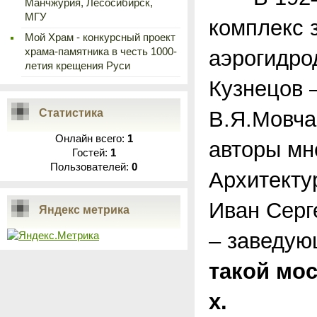
Манчжурия, Лесосибирск,
МГУ
комплекс 
Мой Храм - конкурсный проект
храма-памятника в честь 1000-
аэрогидро
летия крещения Руси
Кузнецов 
Статистика
В.Я.Мовча
Онлайн всего:
1
авторы мн
Гостей:
1
Пользователей:
0
Архитектур
Иван Серг
Яндекс метрика
– заведу
такой мос
х.