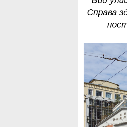
Вид ули
Справа з
пост