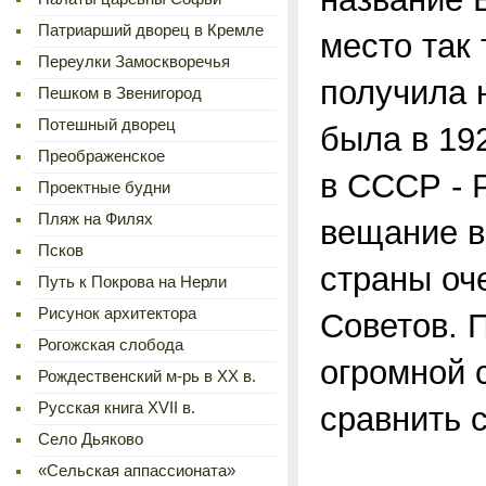
Патриарший дворец в Кремле
место так
Переулки Замоскворечья
получила 
Пешком в Звенигород
Потешный дворец
была в 19
Преображенское
в СССР - 
Проектные будни
Пляж на Филях
вещание в
Псков
страны оч
Путь к Покрова на Нерли
Рисунок архитектора
Советов. 
Рогожская слобода
огромной 
Рождественский м-рь в ХХ в.
Русская книга XVII в.
сравнить 
Село Дьяково
«Сельская аппассионата»