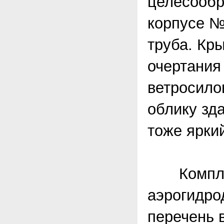
целесообр
корпусе №
труба. Кр
очертания
ветросило
облику зд
тоже ярки
Комплекс
аэрогидро
перечень 