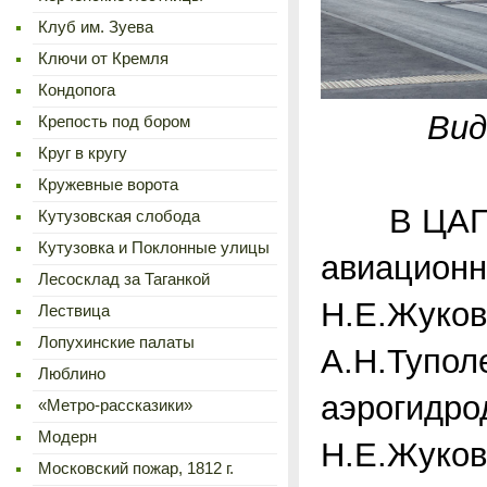
Клуб им. Зуева
Ключи от Кремля
Кондопога
Вид
Крепость под бором
Круг в кругу
Кружевные ворота
В ЦАГИ р
Кутузовская слобода
Кутузовка и Поклонные улицы
авиационн
Лесосклад за Таганкой
Н.Е.Жуков
Лествица
Лопухинские палаты
А.Н.Тупол
Люблино
аэрогидро
«Метро-рассказики»
Модерн
Н.Е.Жуков
Московский пожар, 1812 г.