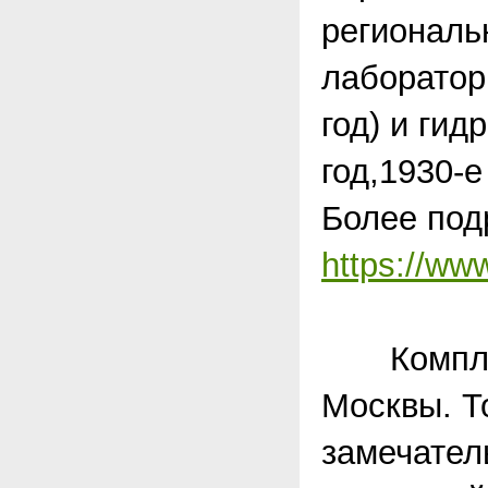
региональ
лаборатор
год) и ги
год,1930-е
Более под
https://ww
Комплекс
Москвы. То
замечател