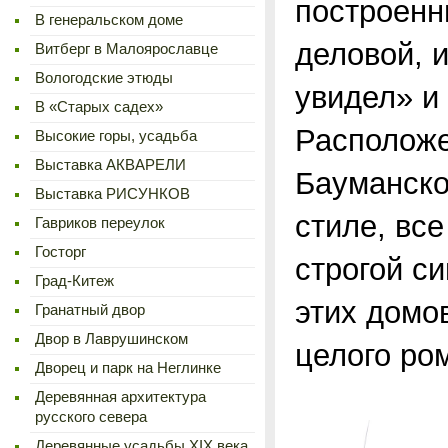
построенн
В генеральском доме
деловой, 
Витберг в Малоярославце
Вологодские этюды
увидел» и
В «Старых садех»
Расположе
Высокие горы, усадьба
Выставка АКВАРЕЛИ
Бауманско
Выставка РИСУНКОВ
стиле, вс
Гавриков переулок
Госторг
строгой с
Град-Китеж
этих домов
Гранатный двор
Двор в Лаврушинском
целого ро
Дворец и парк на Неглинке
Деревянная архитектура
русского севера
Деревянные усадьбы XIX века