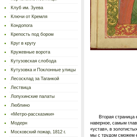
Клуб им. Зуева
Ключи от Кремля
Кондопога
Крепость под бором
Круг в кругу
Кружевные ворота
Кутузовская слобода
Кутузовка и Поклонные улицы
Лесосклад за Таганкой
Лествица
Лопухинские палаты
Люблино
«Метро-рассказики»
Вторая страница еще
Модерн
наверное, самым глав
«устав», в золотисты
Московский пожар, 1812 г.
мы с трудом сможем е