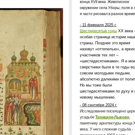
конца
XVII
века. Живописное
окружение села Уборы, поля и л
я часто рисовал в разное время
- 11 февраля 2025 г.
Шестидесятые годы
ХХ века 
особая страница истории наш
страны. Позднее это время
назовут «оттепелью», а ярких
участников тех лет –
«шестидесятниками». Я и мо
сверстники были в те годы е
совсем молодыми людьми,
абсолютно далекими от полит
Но мы тоже были
шестидесятниками по духу и 
новому мышлению.
- 08 сентября 2024 г.
Исследование посвящено церк
усадьбе
Троицкое-Лыково
,
памятнику архитектуры конца
века. У него сложная судьба -