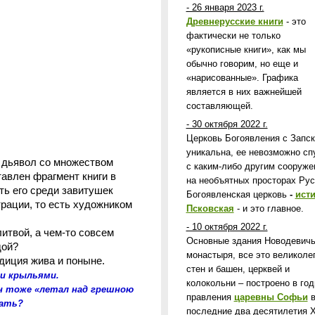
- 26 января 2023 г.
Древнерусские книги
- это
фактически не только
«рукописные книги», как мы
обычно говорим, но еще и
«нарисованные». Графика
является в них важнейшей
составляющей.
- 30 октября 2022 г.
Церковь Богоявления с Запс
уникальна, ее невозможно сп
 дьявол со множеством
с каким-либо другим сооруж
тавлен фрагмент книги в
на необъятных просторах Рус
ть его среди завитушек
Богоявленская церковь
-
ист
трации, то есть художником
Псковская
- и это главное.
- 10 октября 2022 г.
итвой, а чем-то совсем
Основные здания Новодевичь
одой?
монастыря, все это великоле
диция жива и поныне.
стен и башен, церквей и
ми крыльями.
колокольни – построено в го
он тоже «летал над грешною
правления
царевны Софьи
вать?
последние два десятилетия X