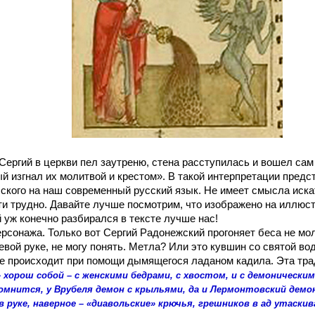
гий в церкви пел заутреню, стена расступилась и вошел сам
й изгнал их молитвой и крестом». В такой интерпретации предс
ского на наш современный русский язык. Не имеет смысла иска
йти трудно. Давайте лучше посмотрим, что изображено на иллюс
й уж конечно разбирался в тексте лучше нас!
онажа. Только вот Сергий Радонежский прогоняет беса не мол
левой руке, не могу понять. Метла? Или это кувшин со святой в
ие происходит при помощи дымящегося ладаном кадила. Эта тра
рош собой – с женскими бедрами, с хвостом, и с демонически
Помнится, у Врубеля демон с крыльями, да и Лермонтовский дем
 в руке, наверное – «диавольские» крючья, грешников в ад утаски