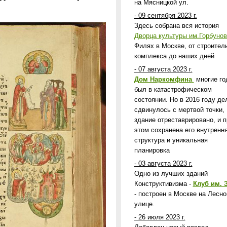
на Мясницкой ул.
- 09 сентября 2023 г.
Здесь собрана вся история
Дворца культуры им.Горбунов
Филях в Москве, от строител
комплекса до наших дней
- 07 августа 2023 г.
Дом Наркомфина
многие го
был в катастрофическом
состоянии. Но в 2016 году де
сдвинулось с мертвой точки,
здание отреставрировано, и п
этом сохранена его внутренн
структура и уникальная
планировка
- 03 августа 2023 г.
Одно из лучших зданий
Конструктивизма -
Клуб им. 
- построен в Москве на Лесно
улице.
- 26 июля 2023 г.