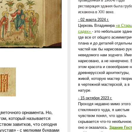
проведенная в 1960-е годы
реставрация здания была груб
искажена в
XXI
веке.
- 02 марта 2024 г.
Церковь Владимира
«в Стар
садех»
- это небольшое здани
где все от общего асимметри
плана и до деталей отдельны
частей как бы нарисовано рук
.
неведомого нам зодчего. Име
нарисовано, а не начерчено. 
этом красота и своеобразие 
древнерусской архитектуры,
живой, которую мастер твори
в чертежной мастерской, а в
натуре.
- 15 октября 2023 г.
Проходя недавно мимо этого
стеклянного чуда, я шестым
веточного орнамента. Но,
чувством понял, что здесь
том, который называется
скрывается что-то необычное.
ством завитков, что сегодня
оно и оказалось.
Здание Гост
луустав» - с мелкими буквами