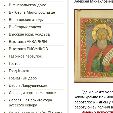
Алексея Михайловича
В генеральском доме
Витберг в Малоярославце
Вологодские этюды
В «Старых садех»
Высокие горы, усадьба
Выставка АКВАРЕЛИ
Выставка РИСУНКОВ
Гавриков переулок
Госторг
Град-Китеж
Гранатный двор
Двор в Лаврушинском
Где и в каких услови
Дворец и парк на Неглинке
каком кремле или мон
Деревянная архитектура
работалось – днем у 
русского севера
работу он выполнил в
Именно искусство 
Деревянные усадьбы XIX века