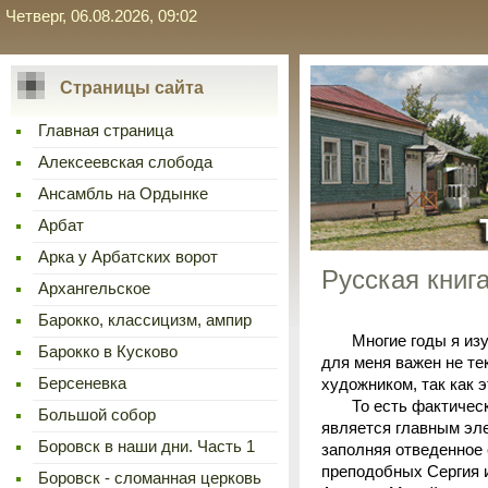
Четверг, 06.08.2026, 09:02
Страницы сайта
Главная страница
Алексеевская слобода
Ансамбль на Ордынке
Арбат
Арка у Арбатских ворот
Русская книга
Архангельское
Барокко, классицизм, ампир
Многие годы я изучаю
Барокко в Кусково
для меня важен не те
Берсеневка
художником, так как э
То есть фактически э
Большой собор
является главным эле
Боровск в наши дни. Часть 1
заполняя отведенное 
преподобных Сергия и
Боровск - сломанная церковь