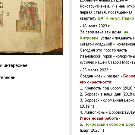
Добавлен новый раздел –
Конструктивизм. И в нем отк
первая статья, посвященная
кварталу
ЦАГИ на ул. Радио
- 18 июля 2023 г.
За свои века эти дома
на
Хитровке
успели побывать 
богатой усадьбой и ночлежка
Сегодня это просто часть
Ивановской горки - колоритны
кусочек нашей Старой Москв
о интереснее.
- 25 марта 2023 г.
Создан новый раздел -
Боров
ересен.
его окрестности:
1. Крепость под бором (2016 г.
2. Боровск в наши дни (2018 г.
3. Боровск - сломанная церко
(2019 г.)
4. Живописный Боровск (2019 
И вот новая работа -
5.
Покровский собор в Бор
(март 2023 г.)