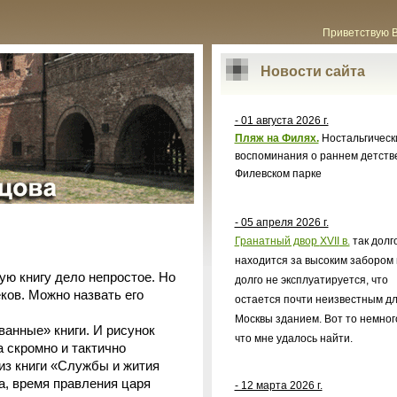
Приветствую 
Новости сайта
- 01 августа 2026 г.
Пляж на Филях.
Ностальгическ
воспоминания о раннем детств
Филевском парке
- 05 апреля 2026 г.
Гранатный двор
XVII
в.
так долг
находится за высоким забором 
ую книгу дело непростое. Но
долго не эксплуатируется, что
еков. Можно назвать его
остается почти неизвестным д
Москвы зданием. Вот то немног
ванные» книги. И рисунок
что мне удалось найти.
 скромно и тактично
 из книги «Службы и жития
а, время правления царя
- 12 марта 2026 г.