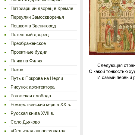
Патриарший дворец в Кремле
Переулки Замоскворечья
Пешком в Звенигород
Потешный дворец
Преображенское
Проектные будни
Пляж на Филях
Следующая страница 
Псков
С какой тонкостью х
И самый первый рису
Путь к Покрова на Нерли
Рисунок архитектора
Рогожская слобода
Рождественский м-рь в ХХ в.
Русская книга XVII в.
Село Дьяково
«Сельская аппассионата»