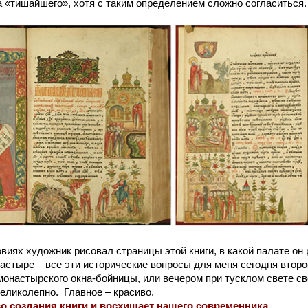
 «тишайшего», хотя с таким определением сложно согласиться.
ях художник рисовал страницы этой книги, в какой палате он р
астыре – все эти исторические вопросы для меня сегодня второ
монастырского окна-бойницы, или вечером при тусклом свете све
еликолепно. Главное – красиво.
создания книги и восхищает нашего современника.