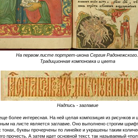
На первом листе портрет-икона Сергия Радонежского
Традиционная компоновка и цвета
Надпись - заглавие
 более интересная. На ней целая композиция из рисунков и ц
ным на листе является заглавие. Оно выполнено строгим шриф
х тонах, буквы прочерчены по линейке и украшены таким количе
го прочесть. А затем идет основной текст, так называемый «по