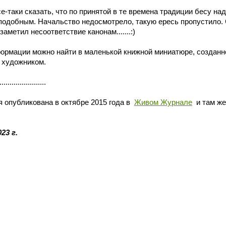
аки сказать, что по принятой в те времена традиции бесу над
реподобным. Начальство недосмотрело, такую ересь пропустило. С
заметил несоответствие канонам.......:)
мации можно найти в маленькой книжной миниатюре, созданной
 художником.
.......................
 опубликована в октябре 2015 года в
Живом Журнале
и там же
23 г.