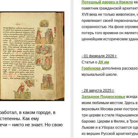
Потешный дворец в Кремле
ка
памятник гражданской архитек
XVII
века не только живописен, 
привлекает своей первоначаль
сохранностью. На фоне огромн
потерь того времени он являет
ценнейшим историческим здан
- 01 февраля 2026 г.
Статья о
ДК им
Г
орбунова
дополнена рассказо
музыкальной школе.
- 28 августа 2025 г.
Западное Подмосковье
всегда
моим любимым местом. Здесь в
верховьях Москва-реки постро
аботал, в каком городе, в
три церкви в стиле Нарышкинск
степенны. Как ему
барокко. Церкви в Филях, в Трои
чи – никто не знает. Но свою
Лыкове и в Уборах остаются од
из вершин Русской архитектур