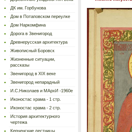
ДК им. Горбунова
Дом в Потаповском переулке
Дом Наркомфина
Дорога в Звенигород
Древнерусская архитектура
Живописный Боровск
Жизненные ситуации,
рассказы
Звенигород в XIX веке
Звенигород непарадный
И.С.Николаев и МАрхИ -1960е
Иконостас храма - 1 стр.
Иконостас храма - 2 стр.
История архитектурного
чертежа
Керченские лестницы