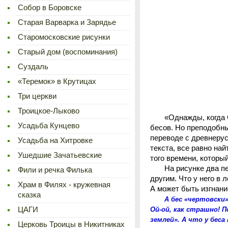
Cобор в Боровске
Старая Варварка и Зарядье
Старомосковские рисунки
Старый дом (воспоминания)
Суздаль
«Теремок» в Крутицах
Три церкви
Троицкое-Лыково
«Однажды, когда Сер
Усадьба Кунцево
бесов. Но преподобны
переводе с древнерус
Усадьба на Хитровке
текста, все равно на
Ушедшие Зачатьевские
того времени, которы
На рисунке два перс
Фили и речка Филька
другим. Что у него в 
Храм в Филях - кружевная
А может быть изгнан
сказка
А бес «чертовски» хо
ЦАГИ
Ой-ой, как страшно! 
землей». А что у беса
Церковь Троицы в Никитниках