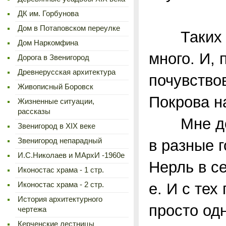
ДК им. Горбунова
Дом в Потаповском переулке
Таких мес
Дом Наркомфина
много. И,
Дорога в Звенигород
Древнерусская архитектура
почувство
Живописный Боровск
Покрова н
Жизненные ситуации,
рассказы
Мне дове
Звенигород в XIX веке
Звенигород непарадный
в разные 
И.С.Николаев и МАрхИ -1960е
Нерль в се
Иконостас храма - 1 стр.
е. И с тех
Иконостас храма - 2 стр.
История архитектурного
просто од
чертежа
Керченские лестницы