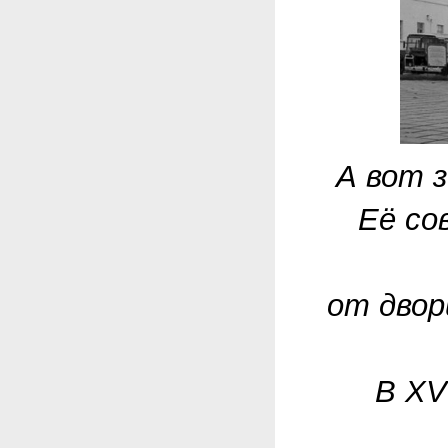
А вот 
Её со
от двор
В XV