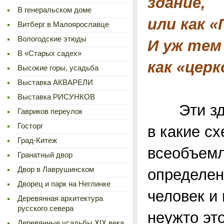
здание,
В генеральском доме
или как 
Витберг в Малоярославце
Вологодские этюды
И уж тем
В «Старых садех»
как «церко
Высокие горы, усадьба
Выставка АКВАРЕЛИ
Выставка РИСУНКОВ
Эти здани
Гавриков переулок
Госторг
в какие сх
Град-Китеж
всеобъемл
Гранатный двор
Двор в Лаврушинском
определен
Дворец и парк на Неглинке
человек и 
Деревянная архитектура
русского севера
неужто это
Деревянные усадьбы XIX века