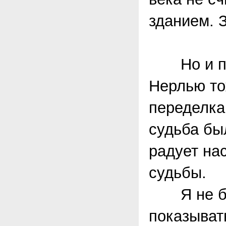
зданием. 
Но и позд
Нерлью то
переделка
судьба был
радует на
судьбы.
Я не буд
показыват