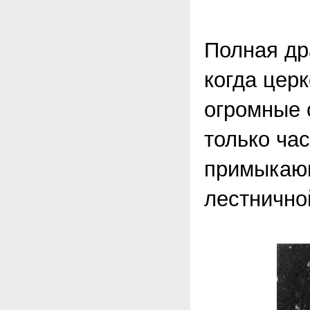
Полная др
когда цер
огромные 
только ча
примыкающ
лестнично