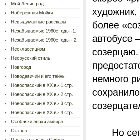
Мой Ленинград
художник,
Набережная Мойки
Невыдуманные рассказы
более «со
Незабываемые 1960е годы -1.
автобусе –
Незабываемые 1960е годы - 2.
Неоклассицизм
созерцаю.
Неорусский стиль
предостато
Новгород
немного р
Новодевичий и его тайны
Новоспасский в XX в.- 1 стр.
сохранило
Новоспасский в XX в.- 2 стр.
созерцате
Новоспасский в XX в.- 3 стр.
Новоспасский в XX в.- 4 стр.
Особняки эпохи ампира
Но сегодн
Остров
Палаты царевны Софьи