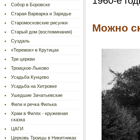
1960-е год
Cобор в Боровске
Старая Варварка и Зарядье
Старомосковские рисунки
Можно ск
Старый дом (воспоминания)
Суздаль
«Теремок» в Крутицах
Три церкви
Троицкое-Лыково
Усадьба Кунцево
Усадьба на Хитровке
Ушедшие Зачатьевские
Фили и речка Филька
Храм в Филях - кружевная
сказка
ЦАГИ
Церковь Троицы в Никитниках