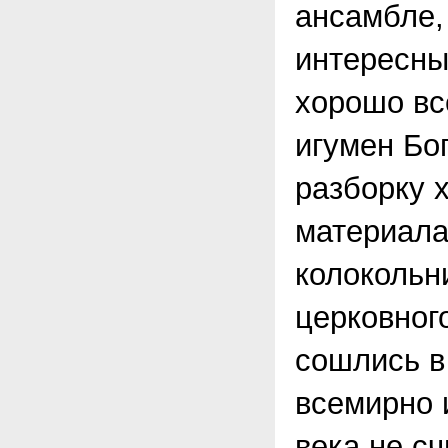
ансамбле,
интересны
хорошо вс
игумен Бо
разборку 
материала
колокольн
церковного
сошлись в
всемирно 
века не с