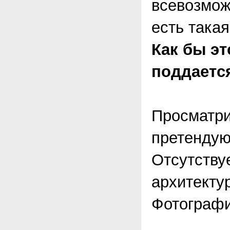
всевозмож
есть такая
Как бы эт
поддается
Просматри
претендую
Отсутству
архитекту
Фотографии