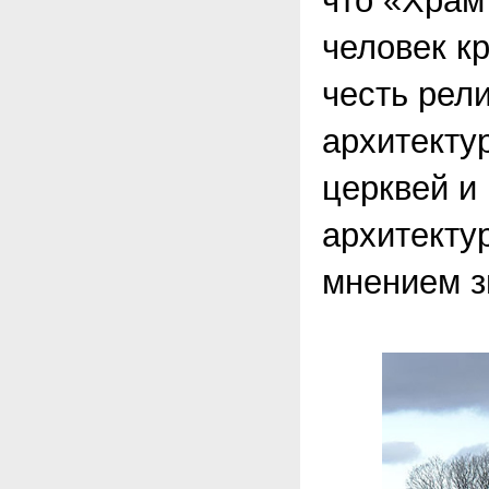
что «Храм
человек к
честь рел
архитекту
церквей и
архитекту
мнением з