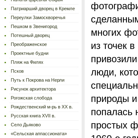
фотографи
Патриарший дворец в Кремле
сделанным
Переулки Замоскворечья
Пешком в Звенигород
многих фо
Потешный дворец
из точек в
Преображенское
Проектные будни
привозили,
Пляж на Филях
люди, кот
Псков
Путь к Покрова на Нерли
специальн
Рисунок архитектора
природы и
Рогожская слобода
Рождественский м-рь в ХХ в.
попалась н
Русская книга XVII в.
простых ф
Село Дьяково
«Сельская аппассионата»