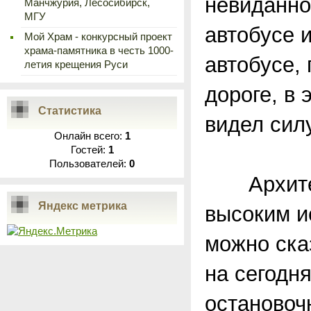
невиданно
Манчжурия, Лесосибирск,
МГУ
автобусе 
Мой Храм - конкурсный проект
храма-памятника в честь 1000-
автобусе,
летия крещения Руси
дороге, в 
Статистика
видел сил
Онлайн всего:
1
Гостей:
1
Пользователей:
0
Архитект
Яндекс метрика
высоким и
можно сказ
на сегодн
остановоч