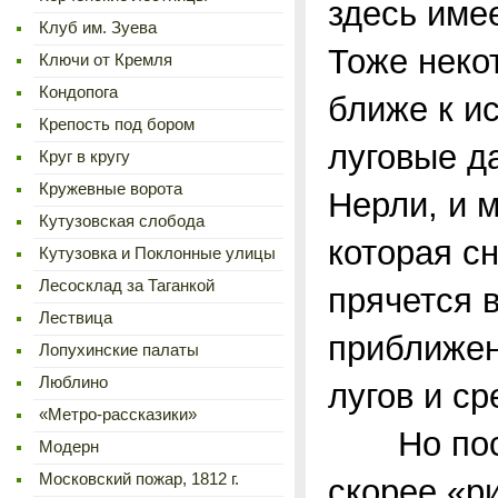
здесь имее
Клуб им. Зуева
Тоже неко
Ключи от Кремля
Кондопога
ближе к ис
Крепость под бором
луговые д
Круг в кругу
Кружевные ворота
Нерли, и 
Кутузовская слобода
которая сн
Кутузовка и Поклонные улицы
Лесосклад за Таганкой
прячется 
Лествица
приближен
Лопухинские палаты
Люблино
лугов и ср
«Метро-рассказики»
Но поско
Модерн
Московский пожар, 1812 г.
скорее «р