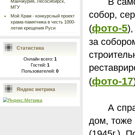
В самом 
Манчжурия, Лесосибирск,
МГУ
собор, сер
Мой Храм - конкурсный проект
храма-памятника в честь 1000-
фото-5
(
)
летия крещения Руси
за соборо
Статистика
строитель
Онлайн всего:
1
реставрир
Гостей:
1
Пользователей:
0
фото-17
(
Яндекс метрика
А справа
дом, тоже
(1945г.). 