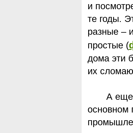
и посмотр
те годы. 
разные – 
простые (
дома эти 
их сломаю
А еще по
основном г
промышлен