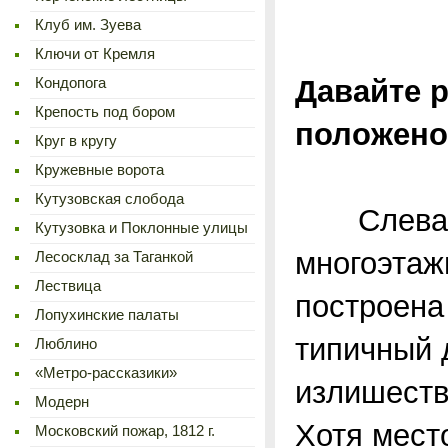
Клуб им. Зуева
Ключи от Кремля
Давайте р
Кондопога
Крепость под бором
положено
Круг в кругу
Кружевные ворота
Кутузовская слобода
Слева на
Кутузовка и Поклонные улицы
многоэтаж
Лесосклад за Таганкой
Лествица
построена 
Лопухинские палаты
типичный 
Люблино
«Метро-рассказики»
излишества
Модерн
Хотя мест
Московский пожар, 1812 г.