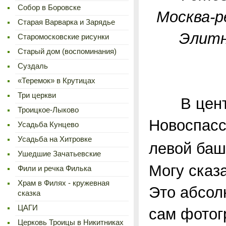
Cобор в Боровске
Москва-р
Старая Варварка и Зарядье
Элитн
Старомосковские рисунки
Старый дом (воспоминания)
Суздаль
«Теремок» в Крутицах
Три церкви
В центре
Троицкое-Лыково
Новоспасс
Усадьба Кунцево
Усадьба на Хитровке
левой баш
Ушедшие Зачатьевские
Могу сказ
Фили и речка Филька
Храм в Филях - кружевная
Это абсолю
сказка
ЦАГИ
сам фотог
Церковь Троицы в Никитниках