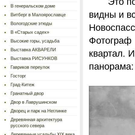
Это поис
В генеральском доме
видны и в
Витберг в Малоярославце
Вологодские этюды
Новоспасс
В «Старых садех»
Фотограф 
Высокие горы, усадьба
Выставка АКВАРЕЛИ
квартал. 
Выставка РИСУНКОВ
панорама:
Гавриков переулок
Госторг
Град-Китеж
Гранатный двор
Двор в Лаврушинском
Дворец и парк на Неглинке
Деревянная архитектура
русского севера
Деревянные усадьбы XIX века