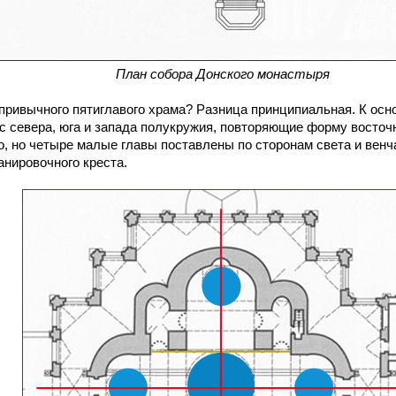
План собора Донского монастыря
ивычного пятиглавого храма? Разница принципиальная. К осн
с севера, юга и запада полукружия, повторяющие форму восточ
, но четыре малые главы поставлены по сторонам света и венча
нировочного креста.