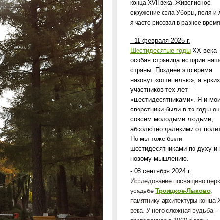
конца
XVII
века. Живописное
окружение села Уборы, поля и л
я часто рисовал в разное время
- 11 февраля 2025 г.
Шестидесятые годы
ХХ века 
особая страница истории наш
страны. Позднее это время
назовут «оттепелью», а ярких
участников тех лет –
«шестидесятниками». Я и мо
сверстники были в те годы е
совсем молодыми людьми,
абсолютно далекими от полит
Но мы тоже были
шестидесятниками по духу и 
новому мышлению.
- 08 сентября 2024 г.
Исследование посвящено церк
усадьбе
Троицкое-Лыково
,
памятнику архитектуры конца
века. У него сложная судьба -