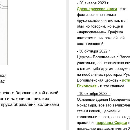
- 26 января 2023 г.
Древнерусские книги
- это
фактически не только
«рукописные книги», как мы
обычно говорим, но еще и
«нарисованные». Графика
является в них важнейшей
составляющей.
- 30 октября 2022 г.
Церковь Богоявления с Запс
уникальна, ее невозможно сп
с каким-либо другим сооруж
на необъятных просторах Рус
си,
Богоявленская церковь
-
ист
тас
Псковская
- и это главное.
нского барокко» и той самой
- 10 октября 2022 г.
ого и лаконично, никаких
Основные здания Новодевичь
го яруса обрамлены колонками
монастыря, все это великоле
стен и башен, церквей и
колокольни – построено в го
правления
царевны Софьи
последние два десятилетия X