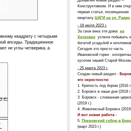
Добавлен новый раздел –
Конструктивизм. И в нем отк
первая статья, посвященная
кварталу
ЦАГИ на ул. Радио
- 18 июля 2023 г.
За свои века эти дома
на
овному квадрату с четырьмя
Хитровке
успели побывать 
ной апсиды. Традиционное
богатой усадьбой и ночлежка
ют не углы четверика, а
Сегодня это просто часть
Ивановской горки - колоритны
кусочек нашей Старой Москв
- 25 марта 2023 г.
Создан новый раздел -
Боров
его окрестности:
1. Крепость под бором (2016 г.
2. Боровск в наши дни (2018 г.
3. Боровск - сломанная церко
(2019 г.)
4. Живописный Боровск (2019 
И вот новая работа -
5.
Покровский собор в Бор
(март 2023 г.)