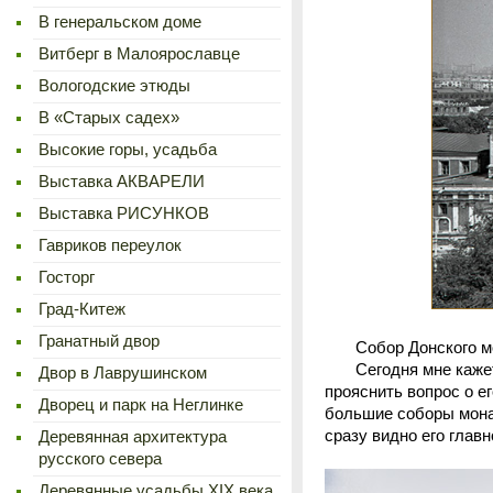
В генеральском доме
Витберг в Малоярославце
Вологодские этюды
В «Старых садех»
Высокие горы, усадьба
Выставка АКВАРЕЛИ
Выставка РИСУНКОВ
Гавриков переулок
Госторг
Град-Китеж
Гранатный двор
Собор Донского мона
Сегодня мне кажется
Двор в Лаврушинском
прояснить вопрос о е
Дворец и парк на Неглинке
большие соборы мона
сразу видно его глав
Деревянная архитектура
русского севера
Деревянные усадьбы XIX века