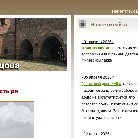
Приветствую 
Новости сайта
- 01 августа 2026 г.
Пляж на Филях.
Ностальгическ
воспоминания о раннем детств
Филевском парке
- 05 апреля 2026 г.
Гранатный двор
XVII
в.
так долг
стыря
находится за высоким забором 
долго не эксплуатируется, что
остается почти неизвестным д
Москвы зданием. Вот то немног
что мне удалось найти.
- 12 марта 2026 г.