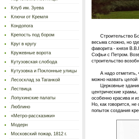
Клуб им. Зуева
Ключи от Кремля
Кондопога
Крепость под бором
Строительство Больш
весьма сложно, но гд
Круг в кругу
фаворита - князя В.
Кружевные ворота
Софьи с Петром. Возв
строительство возобн
Кутузовская слобода
Кутузовка и Поклонные улицы
А надо отметить, что
можно назвать целой э
Лесосклад за Таганкой
Церковные здания те
Лествица
центрические храмы,
Лопухинские палаты
особенно красива и и
Но, как говорится, н
Люблино
попыток создания кре
«Метро-рассказики»
Модерн
Московский пожар, 1812 г.