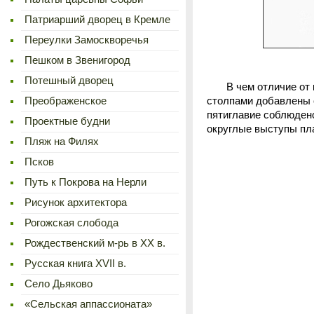
Патриарший дворец в Кремле
Переулки Замоскворечья
Пешком в Звенигород
Потешный дворец
В чем отличие от пр
Преображенское
столпами добавлены 
пятиглавие соблюдено
Проектные будни
округлые выступы пла
Пляж на Филях
Псков
Путь к Покрова на Нерли
Рисунок архитектора
Рогожская слобода
Рождественский м-рь в ХХ в.
Русская книга XVII в.
Село Дьяково
«Сельская аппассионата»