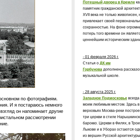
Потешный дворец в Кремле
ка
памятник гражданской архитек
XVII
века не только живописен, 
привлекает своей первоначаль
сохранностью. На фоне огромн
потерь того времени он являет
ценнейшим историческим здан
- 01 февраля 2026 г.
Статья о
ДК им
Г
орбунова
дополнена рассказо
музыкальной школе.
- 28 августа 2025 г.
Западное Подмосковье
всегда
основном по фотографиям.
моим любимым местом. Здесь в
ия. И я постараюсь немного
верховьях Москва-реки постро
 взгляд он напоминает другие
три церкви в стиле Нарышкинск
пристальном рассмотрении
барокко. Церкви в Филях, в Трои
ние.
Лыкове и в Уборах остаются од
из вершин Русской архитектур