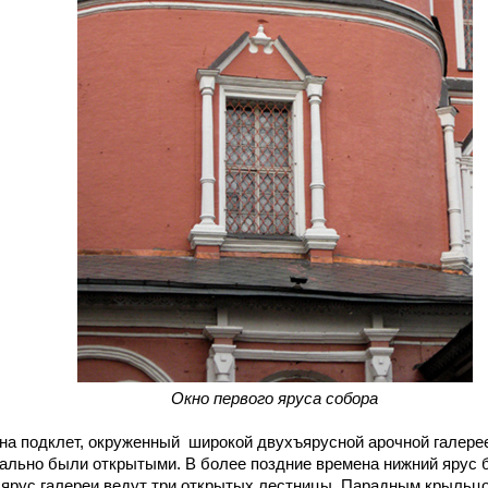
Окно первого яруса собора
подклет, окруженный широкой двухъярусной арочной галереей
ально были открытыми. В более поздние времена нижний ярус б
 ярус галереи ведут три открытых лестницы. Парадным крыльц