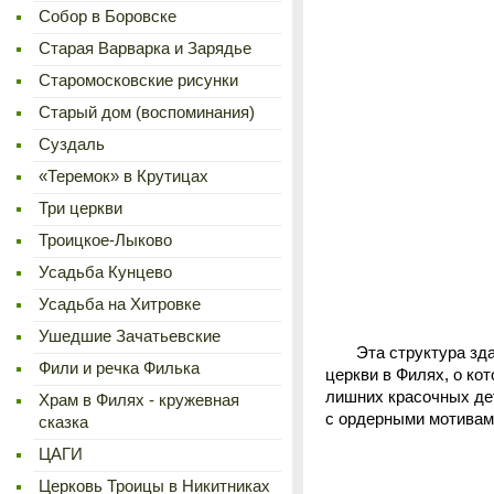
Cобор в Боровске
Старая Варварка и Зарядье
Старомосковские рисунки
Старый дом (воспоминания)
Суздаль
«Теремок» в Крутицах
Три церкви
Троицкое-Лыково
Усадьба Кунцево
Усадьба на Хитровке
Ушедшие Зачатьевские
Эта структура здани
Фили и речка Филька
церкви в Филях, о ко
лишних красочных дет
Храм в Филях - кружевная
с ордерными мотивами
сказка
ЦАГИ
Церковь Троицы в Никитниках