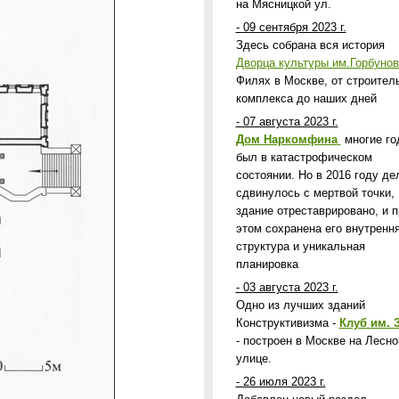
на Мясницкой ул.
- 09 сентября 2023 г.
Здесь собрана вся история
Дворца культуры им.Горбунов
Филях в Москве, от строител
комплекса до наших дней
- 07 августа 2023 г.
Дом Наркомфина
многие го
был в катастрофическом
состоянии. Но в 2016 году де
сдвинулось с мертвой точки,
здание отреставрировано, и п
этом сохранена его внутренн
структура и уникальная
планировка
- 03 августа 2023 г.
Одно из лучших зданий
Конструктивизма -
Клуб им. 
- построен в Москве на Лесно
улице.
- 26 июля 2023 г.