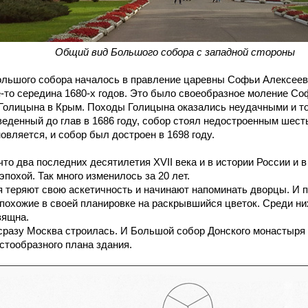
Общий вид Большого собора с западной стороны
ого собора началось в правление царевны Софьи Алексеевн
е-то середина 1680-х годов. Это было своеобразное моление Со
В.Голицына в Крым. Походы Голицына оказались неудачными и т
еденный до глав в 1686 году, собор стоял недостроенным шесть
овляется, и собор был достроен в 1698 году.
 два последних десятилетия XVII века и в истории России и в
похой. Так много изменилось за 20 лет.
ряют свою аскетичность и начинают напоминать дворцы. И 
 похожие в своей планировке на раскрывшийся цветок. Среди н
зящна.
е сразу Москва строилась. И Большой собор Донского монастыря
стообразного плана здания.