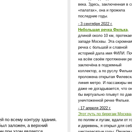
века. Здесь, заключенная в с
«палатах», она и прожила
последние годы.
- 3 сентября 2022 г.
Небольшая речка Филька
,
длиной около 10 км, протекае
западе Москвы. Эта скромна
речка с большой и славной
историей дала имя ФИЛИ. По
на всём своём протяжении ре
заключёна в подземный
коллектор, а по руслу Фильк
проложена открытая Филевск
линия метро. И пассажиры м
даже не догадывается, что он
бы виртуально плывут по дав
уничтоженной речке Фильке.
- 17 апреля 2022 г.
Этот путь по берегам Москва
 по всему контуру здания.
по полям и лугам, вдали от г
ыл заложен, а верхний
и деревень, я открыл для себ
ом при этом является
шестидесятые годы. Пешком 