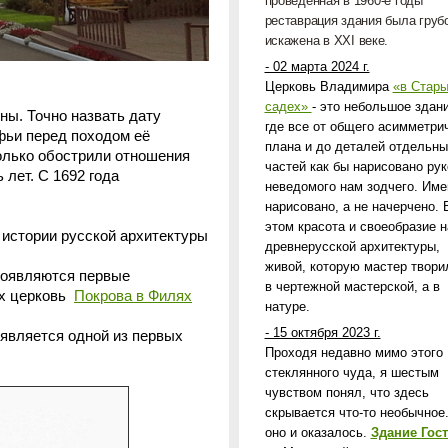
проведенная в 1960-е годы
реставрация здания была груб
искажена в
XXI
веке.
- 02 марта 2024 г.
Церковь Владимира
«в Стар
садех»
- это небольшое здани
ы. Точно назвать дату
где все от общего асимметри
фьи перед походом её
плана и до деталей отдельны
олько обострили отношения
частей как бы нарисовано рук
 лет. С 1692 года
неведомого нам зодчего. Име
нарисовано, а не начерчено. 
этом красота и своеобразие 
 истории русской архитектуры
древнерусской архитектуры,
живой, которую мастер твори
появляются первые
в чертежной мастерской, а в
их церковь
Покрова в Филях
натуре.
- 15 октября 2023 г.
 является одной из первых
Проходя недавно мимо этого
стеклянного чуда, я шестым
чувством понял, что здесь
скрывается что-то необычное.
оно и оказалось.
Здание Гост