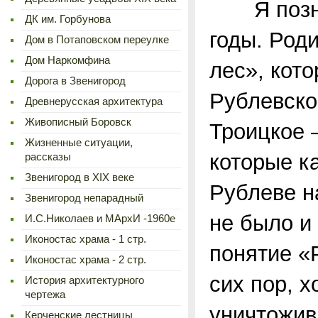
Я познак
ДК им. Горбунова
годы. Род
Дом в Потаповском переулке
Дом Наркомфина
лес», кот
Дорога в Звенигород
Рублевско
Древнерусская архитектура
Живописный Боровск
Троицкое 
Жизненные ситуации,
которые к
рассказы
Звенигород в XIX веке
Рублеве н
Звенигород непарадный
не было и 
И.С.Николаев и МАрхИ -1960е
Иконостас храма - 1 стр.
понятие «
Иконостас храма - 2 стр.
сих пор, 
История архитектурного
чертежа
уничтожив
Керченские лестницы