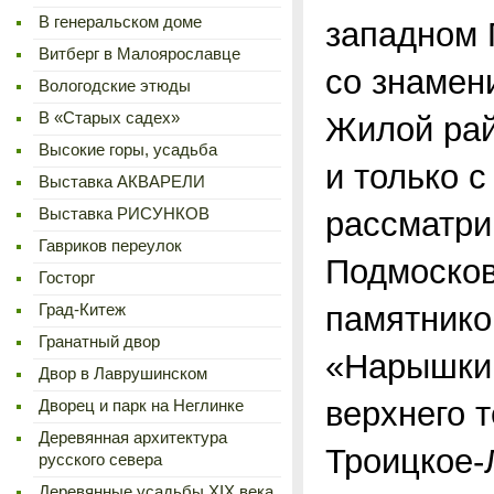
В генеральском доме
западном 
Витберг в Малоярославце
со знамен
Вологодские этюды
В «Старых садех»
Жилой рай
Высокие горы, усадьба
и только с
Выставка АКВАРЕЛИ
Выставка РИСУНКОВ
рассматри
Гавриков переулок
Подмосков
Госторг
памятников
Град-Китеж
Гранатный двор
«Нарышкин
Двор в Лаврушинском
верхнего 
Дворец и парк на Неглинке
Деревянная архитектура
Троицкое-
русского севера
Деревянные усадьбы XIX века