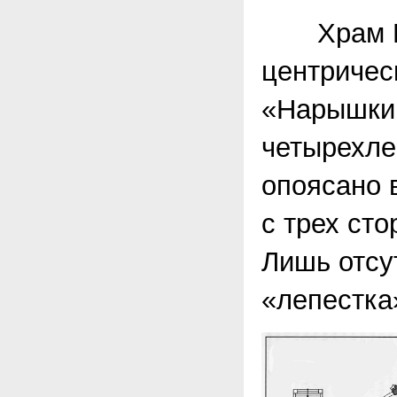
Храм Пок
центрическ
«Нарышкин
четырехле
опоясано 
с трех ст
Лишь отсу
«лепестка