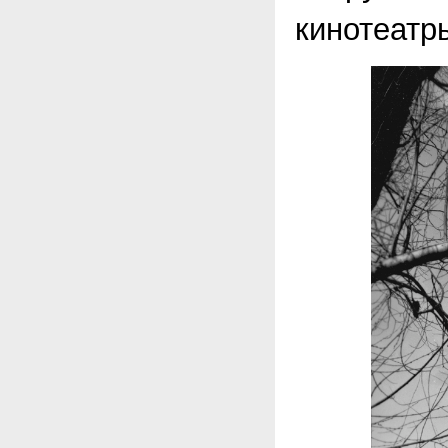
кинотеатры