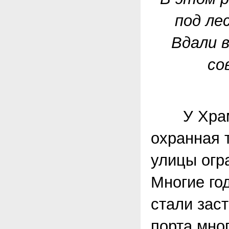
под ле
Вдали 
со
У Храма 
охранная 
улицы огр
Многие го
стали зас
порта мно