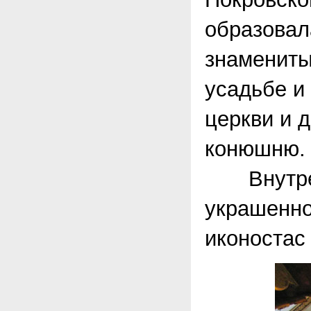
образовал
знамениты
усадьбе и
церкви и 
конюшню.
Внутренн
украшенно
иконостас