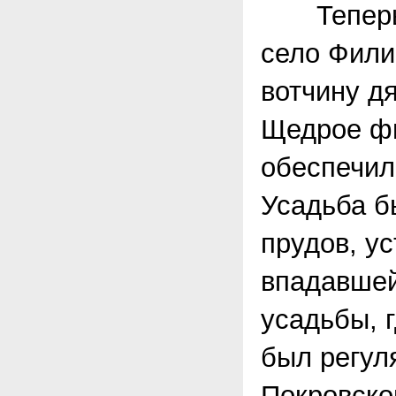
Теперь н
село Фили
вотчину д
Щедрое фи
обеспечил
Усадьба б
прудов, у
впадавшей
усадьбы, 
был регул
Покровско