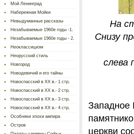
Мой Ленинград
Набережная Мойки
На ст
Невыдуманные рассказы
Незабываемые 1960е годы -1.
Снизу пр
Незабываемые 1960е годы - 2.
Неоклассицизм
Неорусский стиль
слева 
Новгород
Новодевичий и его тайны
Новоспасский в XX в.- 1 стр.
Новоспасский в XX в.- 2 стр.
Новоспасский в XX в.- 3 стр.
Западное 
Новоспасский в XX в.- 4 стр.
памятников
Особняки эпохи ампира
Остров
церкви со
Палаты царевны Софьи