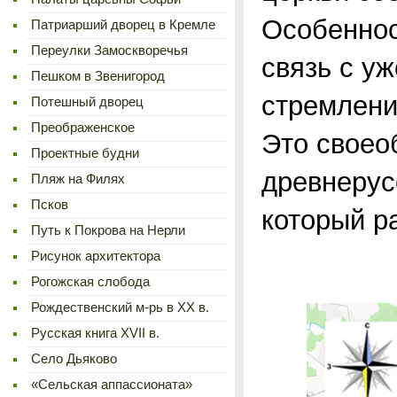
Особеннос
Патриарший дворец в Кремле
Переулки Замоскворечья
связь с у
Пешком в Звенигород
стремлени
Потешный дворец
Преображенское
Это своео
Проектные будни
древнерус
Пляж на Филях
Псков
который ра
Путь к Покрова на Нерли
Рисунок архитектора
Рогожская слобода
Рождественский м-рь в ХХ в.
Русская книга XVII в.
Село Дьяково
«Сельская аппассионата»