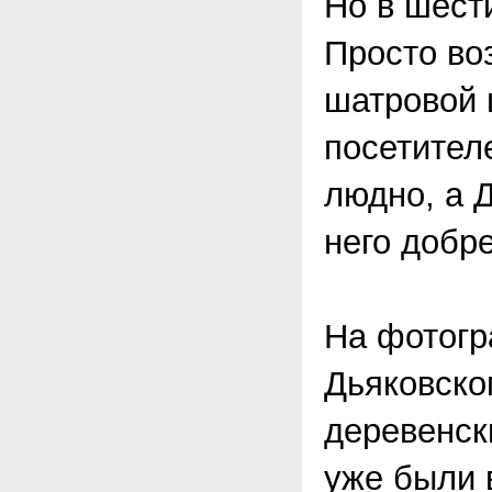
Но в шест
Просто во
шатровой 
посетител
людно, а 
него добр
На фотогр
Дьяковско
деревенск
уже были 