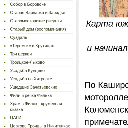
Cобор в Боровске
Старая Варварка и Зарядье
Старомосковские рисунки
Карта южн
Старый дом (воспоминания)
Суздаль
и начина
«Теремок» в Крутицах
Три церкви
Троицкое-Лыково
Усадьба Кунцево
Усадьба на Хитровке
По Каширс
Ушедшие Зачатьевские
мотороллер
Фили и речка Филька
Храм в Филях - кружевная
Коломенск
сказка
ЦАГИ
примечате
Церковь Троицы в Никитниках