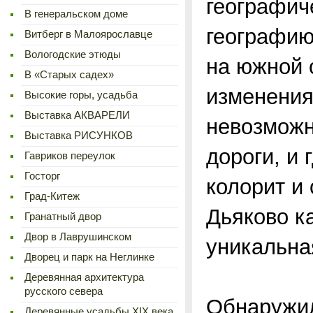
географич
В генеральском доме
географию
Витберг в Малоярославце
Вологодские этюды
на южной 
В «Старых садех»
изменения
Высокие горы, усадьба
Выставка АКВАРЕЛИ
невозможн
Выставка РИСУНКОВ
дороги, и 
Гавриков переулок
Госторг
колорит и
Град-Китеж
Дьяково ка
Гранатный двор
Двор в Лаврушинском
уникальна
Дворец и парк на Неглинке
Деревянная архитектура
русского севера
Обнаружил
Деревянные усадьбы XIX века