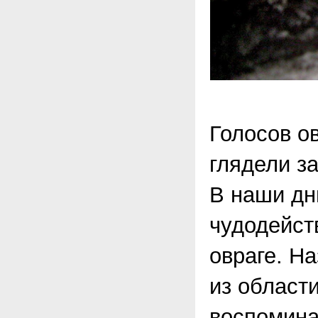
Голосов о
глядели з
В наши дн
чудодейст
овраге. Н
из област
воспомина