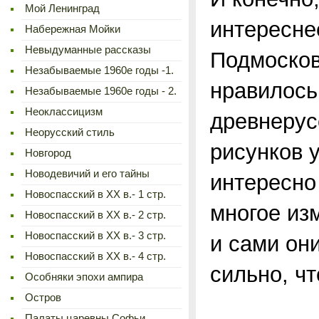
Мой Ленинград
интереснее
Набережная Мойки
Невыдуманные рассказы
Подмосков
Незабываемые 1960е годы -1.
нравилось
Незабываемые 1960е годы - 2.
Неоклассицизм
древнерус
Неорусский стиль
рисунков 
Новгород
Новодевичий и его тайны
интересно
Новоспасский в XX в.- 1 стр.
многое из
Новоспасский в XX в.- 2 стр.
Новоспасский в XX в.- 3 стр.
и сами он
Новоспасский в XX в.- 4 стр.
сильно, ч
Особняки эпохи ампира
Остров
Палаты царевны Софьи