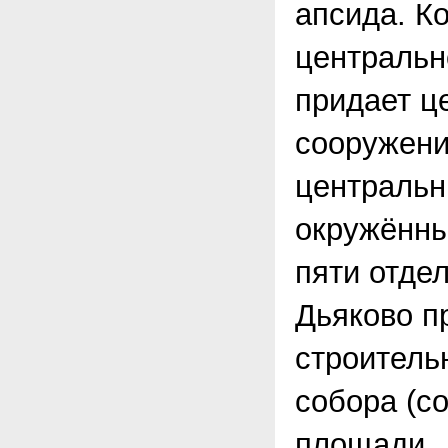
апсида. К
центральн
придает ц
сооружени
центральн
окружённы
пяти отде
Дьяково п
строитель
собора (с
площади.