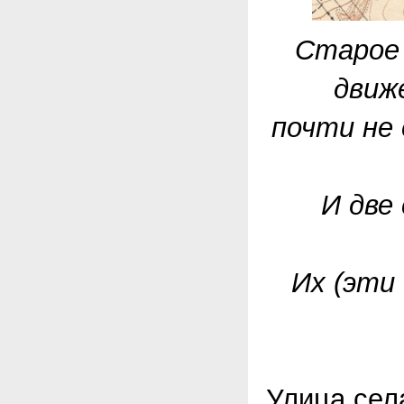
Старое 
движ
почти не
И две
Их (эти
Улица сел