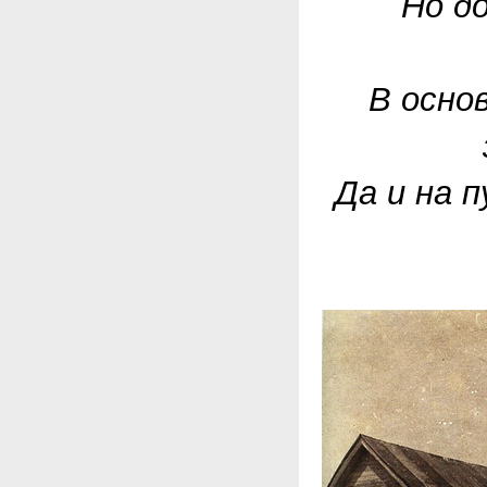
Но до
В основ
Да и на 