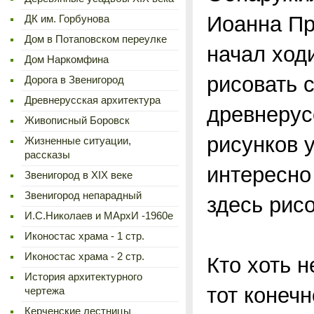
Иоанна Пр
ДК им. Горбунова
Дом в Потаповском переулке
начал ход
Дом Наркомфина
рисовать 
Дорога в Звенигород
Древнерусская архитектура
древнерус
Живописный Боровск
рисунков 
Жизненные ситуации,
рассказы
интересно 
Звенигород в XIX веке
Звенигород непарадный
здесь рис
И.С.Николаев и МАрхИ -1960е
Иконостас храма - 1 стр.
Иконостас храма - 2 стр.
Кто хоть 
История архитектурного
тот конечн
чертежа
Керченские лестницы