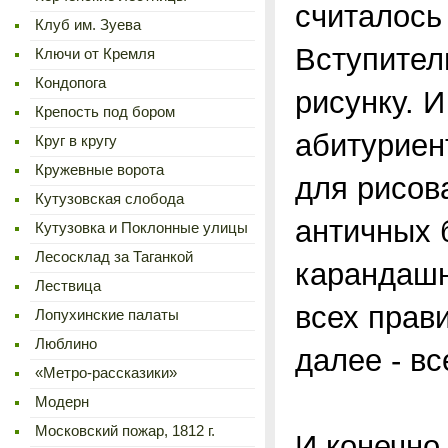
считалось
Клуб им. Зуева
Вступител
Ключи от Кремля
Кондопога
рисунку. 
Крепость под бором
абитуриен
Круг в кругу
Кружевные ворота
для рисов
Кутузовская слобода
античных 
Кутузовка и Поклонные улицы
Лесосклад за Таганкой
карандашн
Лествица
всех прав
Лопухинские палаты
Люблино
далее - в
«Метро-рассказики»
Модерн
Московский пожар, 1812 г.
И конечно