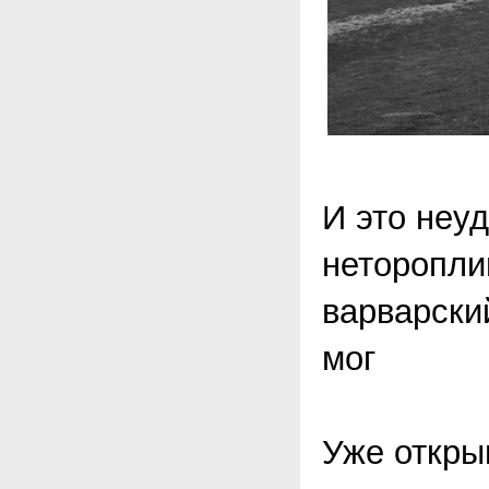
И это неу
неторопли
варварский
мог
Уже откры