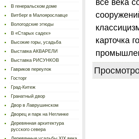
все века с
В генеральском доме
сооружений
Витберг в Малоярославце
Вологодские этюды
классицизм
В «Старых садех»
карточка го
Высокие горы, усадьба
промышлен
Выставка АКВАРЕЛИ
Выставка РИСУНКОВ
Просмотро
Гавриков переулок
Госторг
Град-Китеж
Гранатный двор
Двор в Лаврушинском
Дворец и парк на Неглинке
Деревянная архитектура
русского севера
Деревянные усадьбы XIX века