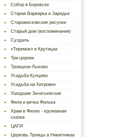
Cобор в Боровске
Старая Варварка и Зарядье
Старомосковские рисунки
Старый дом (воспоминания)
Суздаль
«Теремок» в Крутицах
Три церкви
Троицкое-Лыково
Усадьба Кунцево
Усадьба на Хитровке
Ушедшие Зачатьевские
Фили и речка Филька
Храм в Филях - кружевная
сказка
ЦАГИ
Церковь Троицы в Никитниках