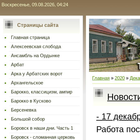
Воскресенье, 09.08.2026, 04:24
Страницы сайта
Главная страница
Алексеевская слобода
Ансамбль на Ордынке
Арбат
Арка у Арбатских ворот
Главная
»
2020
»
Дек
Архангельское
Барокко, классицизм, ампир
Новост
Барокко в Кусково
Берсеневка
- 17 декабр
Большой собор
Работа по
Боровск в наши дни. Часть 1
Боровск - сломанная церковь