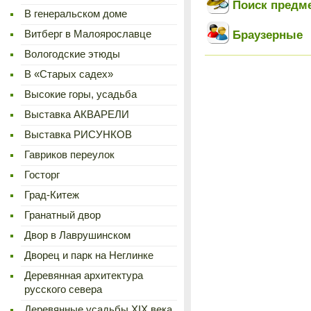
Поиск предм
В генеральском доме
Браузерные
Витберг в Малоярославце
Вологодские этюды
В «Старых садех»
Высокие горы, усадьба
Выставка АКВАРЕЛИ
Выставка РИСУНКОВ
Гавриков переулок
Госторг
Град-Китеж
Гранатный двор
Двор в Лаврушинском
Дворец и парк на Неглинке
Деревянная архитектура
русского севера
Деревянные усадьбы XIX века