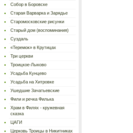
Cобор в Боровске
Старая Варварка и Зарядье
Старомосковские рисунки
Старый дом (воспоминания)
Суздаль
«Теремок» в Крутицах
Три церкви
Троицкое-Лыково
Усадьба Кунцево
Усадьба на Хитровке
Ушедшие Зачатьевские
Фили и речка Филька
Храм в Филях - кружевная
сказка
ЦАГИ
Церковь Троицы в Никитниках