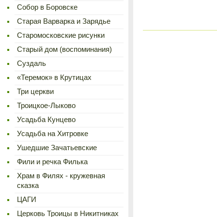
Cобор в Боровске
Старая Варварка и Зарядье
Старомосковские рисунки
Старый дом (воспоминания)
Суздаль
«Теремок» в Крутицах
Три церкви
Троицкое-Лыково
Усадьба Кунцево
Усадьба на Хитровке
Ушедшие Зачатьевские
Фили и речка Филька
Храм в Филях - кружевная
сказка
ЦАГИ
Церковь Троицы в Никитниках