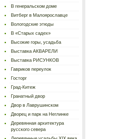
В генеральском доме
Витберг в Малоярославце
Вологодские этюды
В «Старых садех»
Высокие горы, усадьба
Выставка АКВАРЕЛИ
Выставка РИСУНКОВ
Гавриков переулок
Госторг
Град-Китеж
Гранатный двор
Двор в Лаврушинском
Дворец и парк на Неглинке
Деревянная архитектура
русского севера
Деревянные усадьбы XIX века