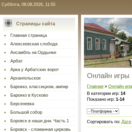
Суббота, 08.08.2026, 11:55
Страницы сайта
Главная страница
Алексеевская слобода
Ансамбль на Ордынке
Арбат
Арка у Арбатских ворот
Онлайн игры
Архангельское
Главная
»
Онлайн игр
Барокко, классицизм, ампир
В категории игр
:
14
Барокко в Кусково
Показано игр
:
1-14
Берсеневка
Большой собор
Боровск в наши дни. Часть 1
Сортировать по
:
Дате
Боровск - сломанная церковь