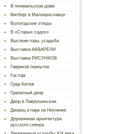
В генеральском доме
Витберг в Малоярославце
Вологодские этюды
В «Старых садех»
Высокие горы, усадьба
Выставка АКВАРЕЛИ
Выставка РИСУНКОВ
Гавриков переулок
Госторг
Град-Китеж
Гранатный двор
Двор в Лаврушинском
Дворец и парк на Неглинке
Деревянная архитектура
русского севера
Деревянные усадьбы XIX века