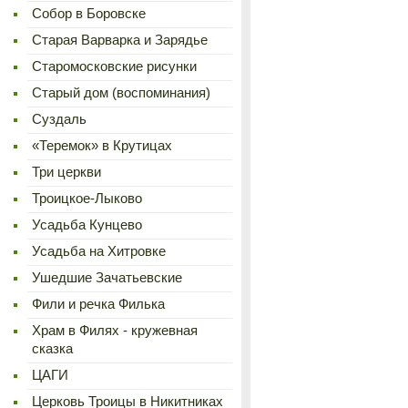
Cобор в Боровске
Старая Варварка и Зарядье
Старомосковские рисунки
Старый дом (воспоминания)
Суздаль
«Теремок» в Крутицах
Три церкви
Троицкое-Лыково
Усадьба Кунцево
Усадьба на Хитровке
Ушедшие Зачатьевские
Фили и речка Филька
Храм в Филях - кружевная
сказка
ЦАГИ
Церковь Троицы в Никитниках